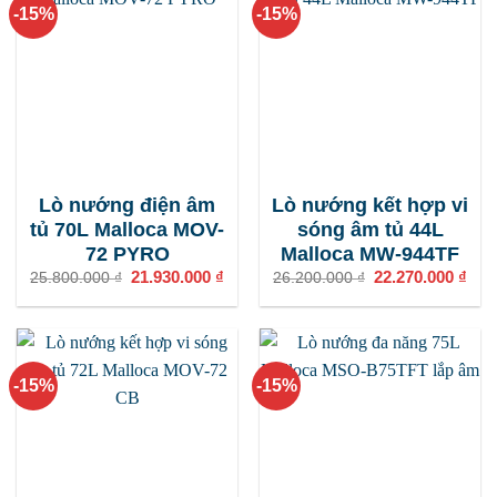
-15%
-15%
Lò nướng điện âm
Lò nướng kết hợp vi
tủ 70L Malloca MOV-
sóng âm tủ 44L
72 PYRO
Malloca MW-944TF
Giá
21.930.000
₫
Giá
Giá
22.270.000
₫
Giá
25.800.000
₫
26.200.000
₫
gốc
hiện
gốc
hiện
là:
tại
là:
tại
25.800.000 ₫.
là:
26.200.000 ₫.
là:
21.930.000 ₫.
22.2
-15%
-15%