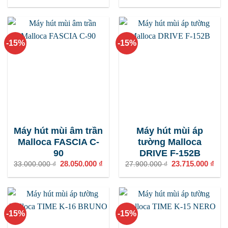
là:
tại
23.500.000 ₫.
là:
19.975.000 ₫.
-15%
-15%
Máy hút mùi âm trần
Máy hút mùi áp
Malloca FASCIA C-
tường Malloca
90
DRIVE F-152B
Giá
28.050.000
₫
Giá
Giá
23.715.000
₫
Giá
33.000.000
₫
27.900.000
₫
gốc
hiện
gốc
hiện
là:
tại
là:
tại
33.000.000 ₫.
là:
27.900.000 ₫.
là:
28.050.000 ₫.
23.7
-15%
-15%