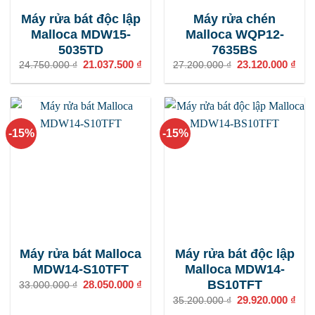
Máy rửa bát độc lập
Máy rửa chén
Malloca MDW15-
Malloca WQP12-
5035TD
7635BS
Giá
21.037.500
₫
Giá
Giá
23.120.000
₫
Giá
24.750.000
₫
27.200.000
₫
gốc
hiện
gốc
hiện
là:
tại
là:
tại
24.750.000 ₫.
là:
27.200.000 ₫.
là:
21.037.500 ₫.
23.1
-15%
-15%
Máy rửa bát Malloca
Máy rửa bát độc lập
MDW14-S10TFT
Malloca MDW14-
BS10TFT
Giá
28.050.000
₫
Giá
33.000.000
₫
gốc
hiện
Giá
29.920.000
₫
Giá
35.200.000
₫
là:
tại
gốc
hiện
33.000.000 ₫.
là: