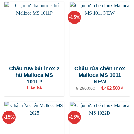
3.927
-15%
Chậu rửa bát inox 2
Chậu rửa chén Inox
hố Malloca MS
Malloca MS 1011
1011P
NEW
Giá
4.462.500
₫
Giá
Liên hệ
5.250.000
₫
gốc
hiện
là:
tại
5.250.000 ₫.
là:
4.462
-15%
-15%