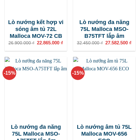
Lò nướng kết hợp vi
Lò nướng đa năng
sóng âm tủ 72L
75L Malloca MSO-
Malloca MOV-72 CB
B75TFT lắp âm
Giá
22.865.000
₫
Giá
Giá
27.582.500
₫
Giá
26.900.000
₫
32.450.000
₫
gốc
hiện
gốc
hiện
là:
tại
là:
tại
26.900.000 ₫.
là:
32.450.000 ₫.
là:
22.865.000 ₫.
27.5
-15%
-15%
Lò nướng đa năng
Lò nướng âm tủ 75L
75L Malloca MSO-
Malloca MOV-656