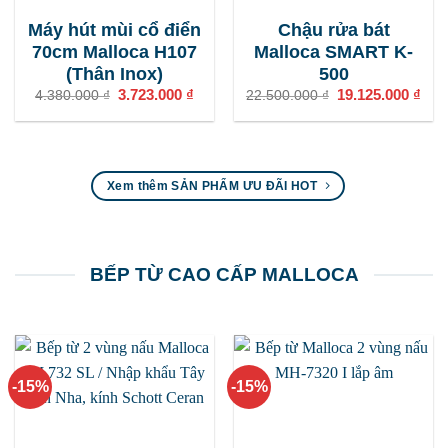
Máy hút mùi cổ điển
Chậu rửa bát
70cm Malloca H107
Malloca SMART K-
(Thân Inox)
500
Giá
3.723.000
₫
Giá
Giá
19.125.000
₫
Giá
4.380.000
₫
22.500.000
₫
gốc
hiện
gốc
hiện
là:
tại
là:
tại
4.380.000 ₫.
là:
22.500.000 ₫.
là:
3.723.000 ₫.
19.1
Xem thêm SẢN PHẨM ƯU ĐÃI HOT
BẾP TỪ CAO CẤP MALLOCA
-15%
-15%