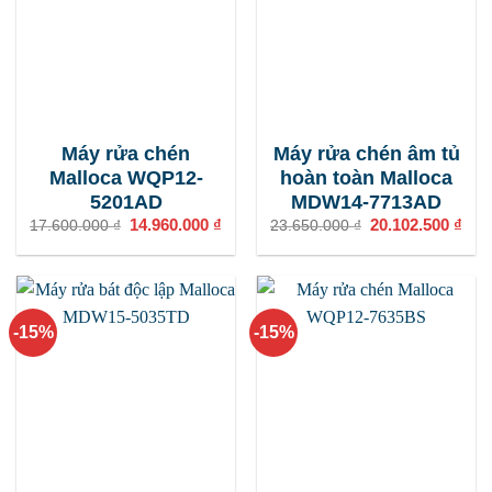
Máy rửa chén
Máy rửa chén âm tủ
Malloca WQP12-
hoàn toàn Malloca
5201AD
MDW14-7713AD
Giá
14.960.000
₫
Giá
Giá
20.102.500
₫
Giá
17.600.000
₫
23.650.000
₫
gốc
hiện
gốc
hiện
là:
tại
là:
tại
17.600.000 ₫.
là:
23.650.000 ₫.
là:
14.960.000 ₫.
20.1
-15%
-15%