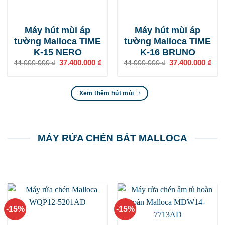
Máy hút mùi áp
Máy hút mùi áp
tường Malloca TIME
tường Malloca TIME
K-15 NERO
K-16 BRUNO
Giá
37.400.000
₫
Giá
Giá
37.400.000
₫
Giá
44.000.000
₫
44.000.000
₫
gốc
hiện
gốc
hiện
là:
tại
là:
tại
44.000.000 ₫.
là:
44.000.000 ₫.
là:
37.400.000 ₫.
37.4
Xem thêm hút mùi
MÁY RỬA CHÉN BÁT MALLOCA
-15%
-15%