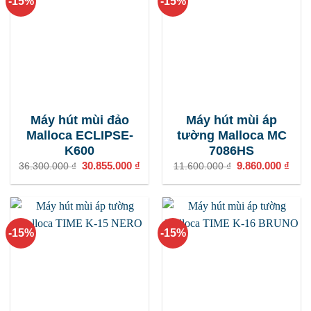
-15%
-15%
Máy hút mùi đảo
Máy hút mùi áp
Malloca ECLIPSE-
tường Malloca MC
K600
7086HS
Giá
30.855.000
₫
Giá
Giá
9.860.000
₫
Giá
36.300.000
₫
11.600.000
₫
gốc
hiện
gốc
hiện
là:
tại
là:
tại
36.300.000 ₫.
là:
11.600.000 ₫.
là:
30.855.000 ₫.
9.86
-15%
-15%