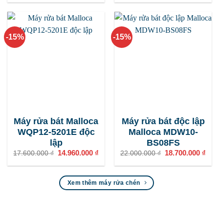
là:
tại
28.050.000 ₫.
35.200.000 ₫.
là:
29.9
-15%
-15%
Máy rửa bát Malloca
Máy rửa bát độc lập
WQP12-5201E độc
Malloca MDW10-
lập
BS08FS
Giá
14.960.000
₫
Giá
Giá
18.700.000
₫
Giá
17.600.000
₫
22.000.000
₫
gốc
hiện
gốc
hiện
là:
tại
là:
tại
17.600.000 ₫.
là:
22.000.000 ₫.
là:
14.960.000 ₫.
18.7
Xem thêm máy rửa chén