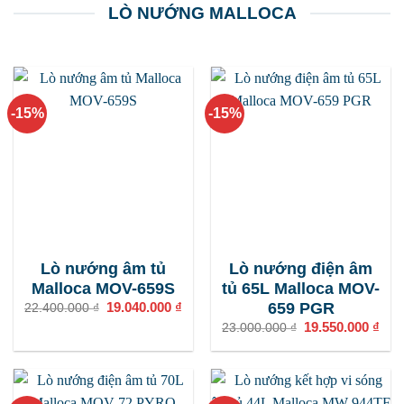
LÒ NƯỚNG MALLOCA
-15%
-15%
Lò nướng âm tủ
Lò nướng điện âm
Malloca MOV-659S
tủ 65L Malloca MOV-
659 PGR
Giá
19.040.000
₫
Giá
22.400.000
₫
gốc
hiện
Giá
19.550.000
₫
Giá
23.000.000
₫
là:
tại
gốc
hiện
22.400.000 ₫.
là:
là:
tại
19.040.000 ₫.
23.000.000 ₫.
là:
19.5