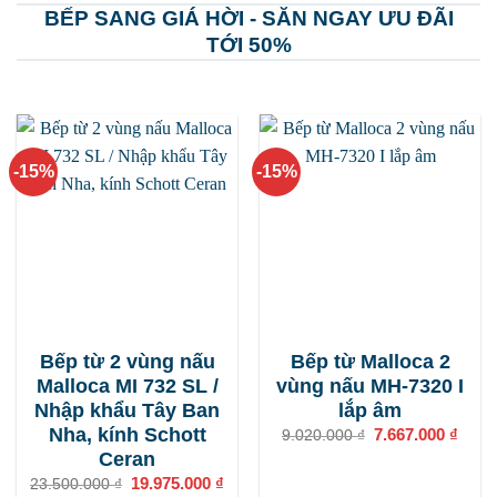
BẾP SANG GIÁ HỜI - SĂN NGAY ƯU ĐÃI
TỚI 50%
-15%
-15%
Bếp từ 2 vùng nấu
Bếp từ Malloca 2
Malloca MI 732 SL /
vùng nấu MH-7320 I
Nhập khẩu Tây Ban
lắp âm
Nha, kính Schott
Giá
7.667.000
₫
Giá
9.020.000
₫
gốc
hiện
Ceran
là:
tại
9.020.000 ₫.
là:
Giá
19.975.000
₫
Giá
23.500.000
₫
7.667
gốc
hiện