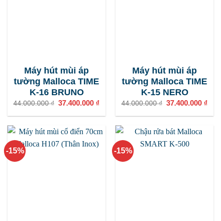
Máy hút mùi áp
Máy hút mùi áp
tường Malloca TIME
tường Malloca TIME
K-16 BRUNO
K-15 NERO
Giá
37.400.000
₫
Giá
Giá
37.400.000
₫
Giá
44.000.000
₫
44.000.000
₫
gốc
hiện
gốc
hiện
là:
tại
là:
tại
44.000.000 ₫.
là:
44.000.000 ₫.
là:
37.400.000 ₫.
37.4
-15%
-15%