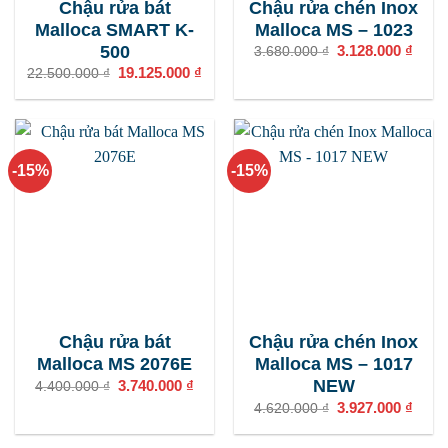
Chậu rửa bát
Chậu rửa chén Inox
Malloca SMART K-
Malloca MS – 1023
500
Giá
3.128.000
₫
Giá
3.680.000
₫
gốc
hiện
Giá
19.125.000
₫
Giá
22.500.000
₫
là:
tại
gốc
hiện
3.680.000 ₫.
là:
là:
tại
3.128
22.500.000 ₫.
là:
19.125.000 ₫.
-15%
-15%
Chậu rửa bát
Chậu rửa chén Inox
Malloca MS 2076E
Malloca MS – 1017
NEW
Giá
3.740.000
₫
Giá
4.400.000
₫
gốc
hiện
Giá
3.927.000
₫
Giá
4.620.000
₫
là:
tại
gốc
hiện
4.400.000 ₫.
là:
là:
tại
3.740.000 ₫.
4.620.000 ₫.
là: