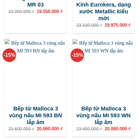
MR 03
Kính Eurokera, dạng
xước Metallic kiểu
Giá
19.550.000
₫
Giá
23.000.000
₫
gốc
hiện
mới
là:
tại
23.000.000 ₫.
là:
Giá
19.975.000
₫
Giá
23.500.000
₫
19.550.000 ₫.
gốc
hiện
là:
tại
23.500.000 ₫.
là:
19.9
-15%
-15%
Bếp từ Malloca 3
Bếp từ Malloca 3
vùng nấu MI 593 BN
vùng nấu MI 593 WN
lắp âm
lắp âm
Giá
20.060.000
₫
Giá
Giá
20.060.000
₫
Giá
23.600.000
₫
23.600.000
₫
gốc
hiện
gốc
hiện
là:
tại
là:
tại