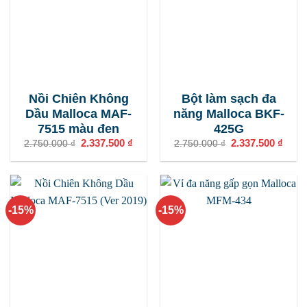
Nồi Chiên Không
Bột làm sạch đa
Dầu Malloca MAF-
năng Malloca BKF-
7515 màu đen
425G
Giá
2.337.500
₫
Giá
Giá
2.337.500
₫
Giá
2.750.000
₫
2.750.000
₫
gốc
hiện
gốc
hiện
là:
tại
là:
tại
2.750.000 ₫.
là:
2.750.000 ₫.
là:
2.337.500 ₫.
2.337
-15%
-15%