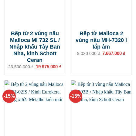
Bếp từ 2 vùng nấu
Bếp từ Malloca 2
Malloca MI 732 SL /
vùng nấu MH-7320 I
Nhập khẩu Tây Ban
lắp âm
Nha, kính Schott
Giá
7.667.000
₫
Giá
9.020.000
₫
gốc
hiện
Ceran
là:
tại
9.020.000 ₫.
là:
Giá
19.975.000
₫
Giá
23.500.000
₫
7.667
gốc
hiện
là:
tại
23.500.000 ₫.
là:
19.975.000 ₫.
-15%
-15%