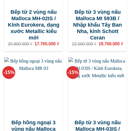
Bếp từ 2 vùng nấu
Bếp từ 3 vùng nấu
Malloca MH-02IS /
Malloca MI 593B /
Kính Eurokera, dạng
Nhập khẩu Tây Ban
xước Metallic kiểu
Nha, kính Schott
mới
Ceran
Giá
17.765.000
₫
Giá
Giá
18.700.000
₫
Giá
20.900.000
₫
22.000.000
₫
gốc
hiện
gốc
hiện
là:
tại
là:
tại
20.900.000 ₫.
là:
22.000.000 ₫.
là:
17.765.000 ₫.
18.7
-15%
-15%
Bếp hồng ngoại 3
Bếp từ 3 vùng nấu
vùng nấu Malloca
Malloca MH-03IS /