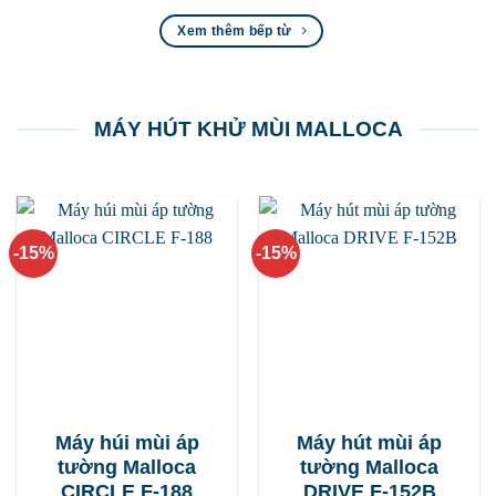
23.600.000 ₫.
là:
23.600.000 ₫.
là:
20.060.000 ₫.
20.0
Xem thêm bếp từ
MÁY HÚT KHỬ MÙI MALLOCA
-15%
-15%
Máy húi mùi áp
Máy hút mùi áp
tường Malloca
tường Malloca
CIRCLE F-188
DRIVE F-152B