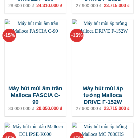
Giá
24.310.000
₫
Giá
Giá
23.715.000
₫
Giá
28.600.000
₫
27.900.000
₫
gốc
hiện
gốc
hiện
là:
tại
là:
tại
28.600.000 ₫.
là:
27.900.000 ₫.
là:
24.310.000 ₫.
23.7
-15%
-15%
Máy hút mùi âm trần
Máy hút mùi áp
Malloca FASCIA C-
tường Malloca
90
DRIVE F-152W
Giá
28.050.000
₫
Giá
Giá
23.715.000
₫
Giá
33.000.000
₫
27.900.000
₫
gốc
hiện
gốc
hiện
là:
tại
là:
tại
33.000.000 ₫.
là:
27.900.000 ₫.
là:
28.050.000 ₫.
23.7