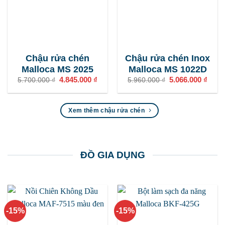
Chậu rửa chén
Chậu rửa chén Inox
Malloca MS 2025
Malloca MS 1022D
Giá
4.845.000
₫
Giá
Giá
5.066.000
₫
Giá
5.700.000
₫
5.960.000
₫
gốc
hiện
gốc
hiện
là:
tại
là:
tại
5.700.000 ₫.
là:
5.960.000 ₫.
là:
4.845.000 ₫.
5.066
Xem thêm chậu rửa chén
ĐỒ GIA DỤNG
-15%
-15%