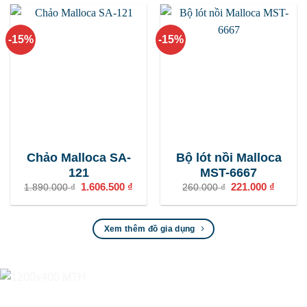
3.927.000 ₫.
1.351
-15%
-15%
Chảo Malloca SA-
Bộ lót nồi Malloca
121
MST-6667
Giá
1.606.500
₫
Giá
Giá
221.000
₫
Giá
1.890.000
₫
260.000
₫
gốc
hiện
gốc
hiện
là:
tại
là:
tại
1.890.000 ₫.
là:
260.000 ₫.
là:
1.606.500 ₫.
221.000
Xem thêm đồ gia dụng