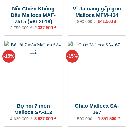
Nồi Chiên Không
Vỉ đa năng gấp gọn
Dầu Malloca MAF-
Malloca MFM-434
7515 (Ver 2019)
Giá
841.500
₫
Giá
990.000
₫
gốc
hiện
Giá
2.337.500
₫
Giá
2.750.000
₫
là:
tại
gốc
hiện
990.000 ₫.
là:
là:
tại
841.500
2.750.000 ₫.
là:
2.337.500 ₫.
-15%
-15%
Bộ nồi 7 món
Chảo Malloca SA-
Malloca SA-112
167
Giá
3.927.000
₫
Giá
Giá
1.351.500
₫
Giá
4.620.000
₫
1.590.000
₫
gốc
hiện
gốc
hiện
là:
tại
là:
tại
4.620.000 ₫.
là:
1.590.000 ₫.
là: