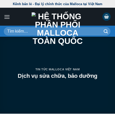
Skip
Kênh bán lẻ - Đại lý chính thức của Malloca tại Việt Nam
to
content
Tìm
kiếm:
TIN TỨC MALLOCA VIỆT NAM
Dịch vụ sửa chữa, bảo dưỡng