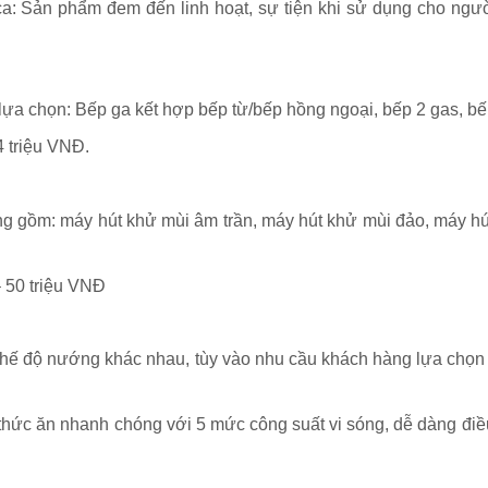
a: Sản phẩm đem đến linh hoạt, sự tiện khi sử dụng cho ngườ
a chọn: Bếp ga kết hợp bếp từ/bếp hồng ngoại, bếp 2 gas, bếp
 triệu VNĐ.
g gồm: máy hút khử mùi âm trần, máy hút khử mùi đảo, máy hú
 50 triệu VNĐ
hế độ nướng khác nhau, tùy vào nhu cầu khách hàng lựa chọn lò
 thức ăn nhanh chóng với 5 mức công suất vi sóng, dễ dàng điề