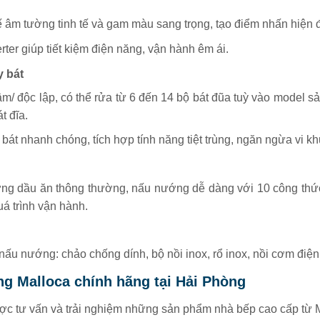
kế âm tường tinh tế và gam màu sang trọng, tạo điểm nhấn hiện 
ter giúp tiết kiệm điện năng, vận hành êm ái.
 bát
âm/ độc lập, có thể rửa từ 6 đến 14 bộ bát đũa tuỳ vào model 
t đĩa.
bát nhanh chóng, tích hợp tính năng tiệt trùng, ngăn ngừa vi kh
g dầu ăn thông thường, nấu nướng dễ dàng với 10 công thức
uá trình vận hành.
u nướng: chảo chống dính, bộ nồi inox, rổ inox, nồi cơm điện,
̀ng Malloca chính hãng tại Hải Phòng
ợc tư vấn và trải nghiệm những sản phẩm nhà bếp cao cấp từ 