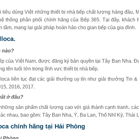
êu dùng Việt những thiết bị nhà bếp chất lượng hàng đầu, Ma
hệ thống phân phối chính hãng của Bếp 365. Tại đây, khách
ận tâm, mang lại giải pháp hoàn hảo cho gian bếp của gia đình.
lloca.
c nào?
̀ bếp của Việt Nam, được đăng ký bản quyền tại Tây Ban Nha. 
tên tuổi lớn trong lĩnh vực thiết bị nhà bếp.
oca liên tục đạt các giải thưởng uy tín như giải thưởng Tin
15, 2016, 2017.
uất ở đâu?
những sản phẩm chất lượng cao với giá thành cạnh tranh, các
hác nhau, bao gồm: Tây Ban Nha, Ý, Ba Lan, Thổ Nhĩ Kỳ, Thái 
oca chính hãng tại Hải Phòng
ải Phòng