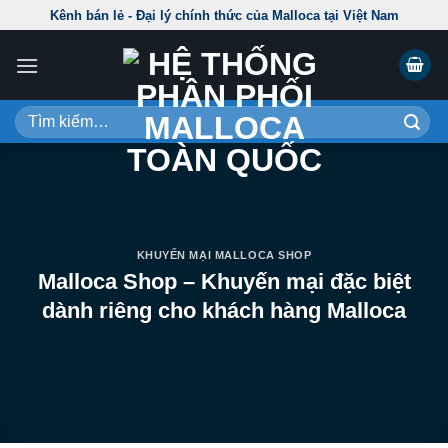
Skip
Kênh bán lẻ - Đại lý chính thức của Malloca tại Việt Nam
to
content
Tìm
kiếm:
KHUYẾN MẠI MALLOCA SHOP
Malloca Shop – Khuyến mại đặc biệt
dành riêng cho khách hàng Malloca