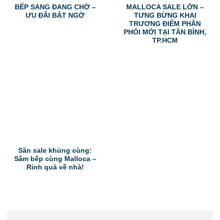
BẾP SANG ĐANG CHỜ –
MALLOCA SALE LỚN –
ƯU ĐÃI BẤT NGỜ
TƯNG BỪNG KHAI
TRƯƠNG ĐIỂM PHÂN
PHỐI MỚI TẠI TÂN BÌNH,
TP.HCM
Săn sale khủng cùng:
Sắm bếp cùng Malloca –
Rinh quà về nhà!