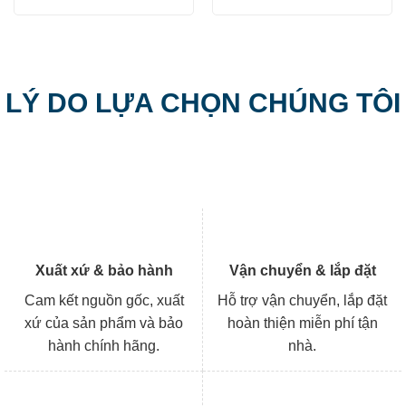
gốc
hiện
11.660.000 ₫.
là:
là:
tại
9.911.000 ₫.
7.700.000 ₫.
là:
6.545
LÝ DO LỰA CHỌN CHÚNG TÔI
Xuất xứ & bảo hành
Vận chuyển & lắp đặt
Cam kết nguồn gốc, xuất
Hỗ trợ vận chuyển, lắp đặt
xứ của sản phẩm và bảo
hoàn thiện miễn phí tận
hành chính hãng.
nhà.