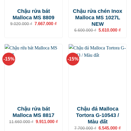
Chậu rửa bát
Chậu rửa chén Inox
Malloca MS 8809
Malloca MS 1027L
NEW
Giá
7.667.000
₫
Giá
9.020.000
₫
gốc
hiện
Giá
5.610.000
₫
Giá
6.600.000
₫
là:
tại
gốc
hiện
9.020.000 ₫.
là:
là:
tại
7.667.000 ₫.
6.600.000 ₫.
là:
5.610
-15%
-15%
Chậu rửa bát
Chậu đá Malloca
Malloca MS 8817
Tortora G-10543 /
Màu đất
Giá
9.911.000
₫
Giá
11.660.000
₫
gốc
hiện
Giá
6.545.000
₫
Giá
7.700.000
₫
là:
tại