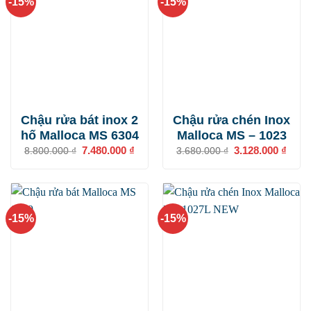
-15%
-15%
Chậu rửa bát inox 2
Chậu rửa chén Inox
hố Malloca MS 6304
Malloca MS – 1023
Giá
7.480.000
₫
Giá
Giá
3.128.000
₫
Giá
8.800.000
₫
3.680.000
₫
gốc
hiện
gốc
hiện
là:
tại
là:
tại
8.800.000 ₫.
là:
3.680.000 ₫.
là:
7.480.000 ₫.
3.128
-15%
-15%