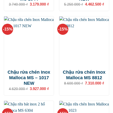
Giá
3.179.000
₫
Giá
Giá
4.462.500
₫
Giá
3.740.000
₫
5.250.000
₫
gốc
hiện
gốc
hiện
là:
tại
là:
tại
3.740.000 ₫.
là:
5.250.000 ₫.
là:
3.179.000 ₫.
4.462
-15%
-15%
Chậu rửa chén Inox
Chậu rửa chén Inox
Malloca MS – 1017
Malloca MS 8812
NEW
Giá
7.310.000
₫
Giá
8.600.000
₫
gốc
hiện
Giá
3.927.000
₫
Giá
4.620.000
₫
là:
tại
gốc
hiện
8.600.000 ₫.
là:
là:
tại
7.310
4.620.000 ₫.
là:
3.927.000 ₫.