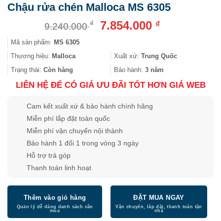
Chậu rửa chén Malloca MS 6305
Giá
Giá
7.854.000
₫
₫
9.240.000
gốc
hiện
Mã sản phẩm:
MS 6305
là:
tại
9.240.000 ₫.
là:
Thương hiệu:
Malloca
Xuất xứ:
Trung Quốc
7.854.000 ₫.
Trạng thái:
Còn hàng
Bảo hành:
3 năm
LIÊN HỆ ĐỂ CÓ GIÁ ƯU ĐÃI TỐT HƠN GIÁ WEB
Cam kết xuất xứ & bảo hành chính hãng
Miễn phí lắp đặt toàn quốc
Miễn phí vận chuyển nội thành
Bảo hành 1 đổi 1 trong vòng 3 ngày
Hỗ trợ trả góp
Thanh toán linh hoạt
Thêm vào giỏ hàng
ĐẶT MUA NGAY