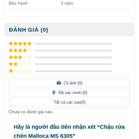
Bảo hành
3 năm
ĐÁNH GIÁ (0)
5
/ 5 điểm
4
/ 5
điểm
3
/ 5
điểm
2
/
5
1
điểm
/
Có ảnh (
0
)
5
điểm
Đã xác minh (
0
)
Tất cả các sao(
0
)
Chưa có đánh giá nào.
Hãy là người đầu tiên nhận xét “Chậu rửa
chén Malloca MS 6305”