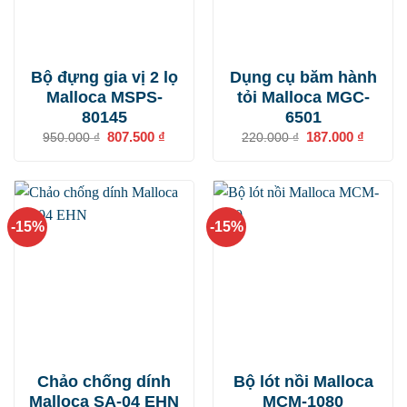
Bộ đựng gia vị 2 lọ
Dụng cụ băm hành
Malloca MSPS-
tỏi Malloca MGC-
80145
6501
Giá
807.500
₫
Giá
Giá
187.000
₫
Giá
950.000
₫
220.000
₫
gốc
hiện
gốc
hiện
là:
tại
là:
tại
950.000 ₫.
là:
220.000 ₫.
là:
807.500 ₫.
187.000
-15%
-15%
Chảo chống dính
Bộ lót nồi Malloca
Malloca SA-04 EHN
MCM-1080