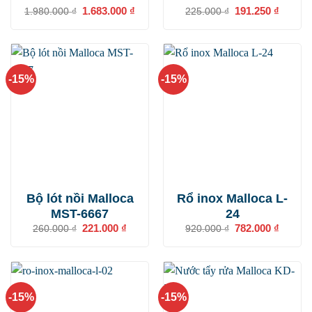
Giá
1.683.000
₫
Giá
Giá
191.250
₫
Giá
1.980.000
₫
225.000
₫
gốc
hiện
gốc
hiện
là:
tại
là:
tại
1.980.000 ₫.
là:
225.000 ₫.
là:
1.683.000 ₫.
191.250
-15%
-15%
Bộ lót nồi Malloca
Rổ inox Malloca L-
MST-6667
24
Giá
221.000
₫
Giá
Giá
782.000
₫
Giá
260.000
₫
920.000
₫
gốc
hiện
gốc
hiện
là:
tại
là:
tại
260.000 ₫.
là:
920.000 ₫.
là:
221.000 ₫.
782.000
-15%
-15%