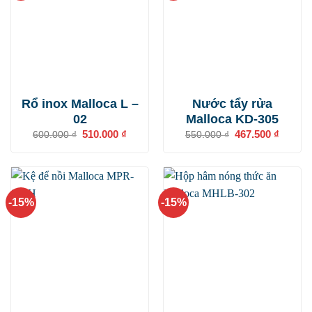
Rổ inox Malloca L –
Nước tẩy rửa
02
Malloca KD-305
Giá
510.000
₫
Giá
Giá
467.500
₫
Giá
600.000
₫
550.000
₫
gốc
hiện
gốc
hiện
là:
tại
là:
tại
600.000 ₫.
là:
550.000 ₫.
là:
510.000 ₫.
467.500
-15%
-15%