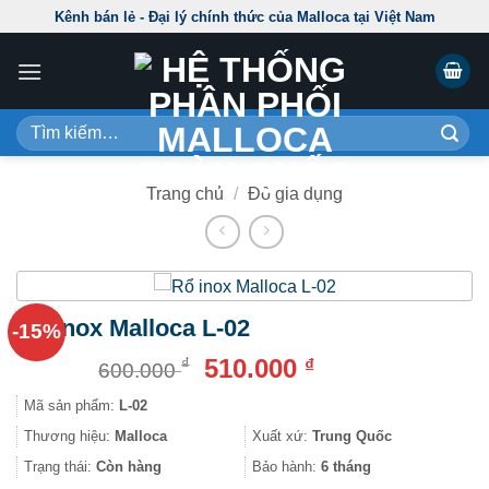
Skip
Kênh bán lẻ - Đại lý chính thức của Malloca tại Việt Nam
to
content
Tìm
kiếm:
Trang chủ
/
Đồ gia dụng
Rổ inox Malloca L-02
-15%
Giá
Giá
510.000
₫
₫
600.000
gốc
hiện
Mã sản phẩm:
L-02
là:
tại
600.000 ₫.
là:
Thương hiệu:
Malloca
Xuất xứ:
Trung Quốc
510.000 ₫.
Trạng thái:
Còn hàng
Bảo hành:
6 tháng