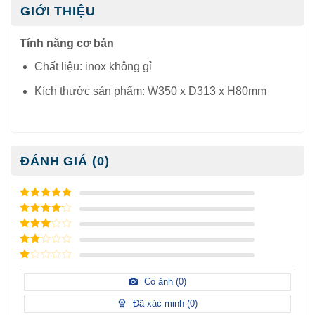
GIỚI THIỆU
Tính năng cơ bản
Chất liệu: inox không gỉ
Kích thước sản phẩm: W350 x D313 x H80mm
ĐÁNH GIÁ (0)
5
/ 5 điểm
4
/ 5
điểm
3
/ 5
điểm
2
/
5
1
điểm
/
Có ảnh (
0
)
5
điểm
Đã xác minh (
0
)