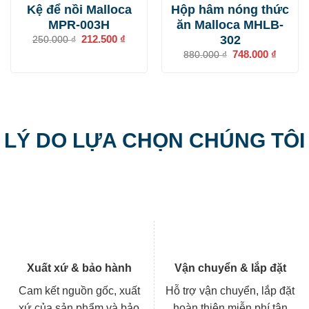
Kệ để nồi Malloca
Hộp hâm nóng thức
MPR-003H
ăn Malloca MHLB-
302
Giá
212.500
₫
Giá
250.000
₫
gốc
hiện
Giá
748.000
₫
Giá
880.000
₫
là:
tại
gốc
hiện
250.000 ₫.
là:
là:
tại
212.500 ₫.
880.000 ₫.
là:
748.000
LÝ DO LỰA CHỌN CHÚNG TÔI
Xuất xứ & bảo hành
Vận chuyển & lắp đặt
Cam kết nguồn gốc, xuất
Hỗ trợ vận chuyển, lắp đặt
xứ của sản phẩm và bảo
hoàn thiện miễn phí tận