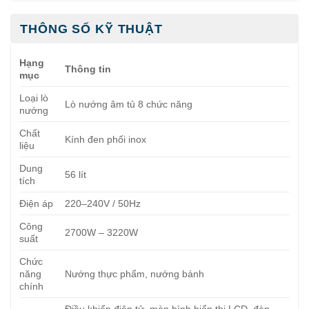
THÔNG SỐ KỸ THUẬT
Hạng
Thông tin
mục
Loại lò
Lò nướng âm tủ 8 chức năng
nướng
Chất
Kính đen phối inox
liệu
Dung
56 lít
tích
Điện áp
220–240V / 50Hz
Công
2700W – 3220W
suất
Chức
năng
Nướng thực phẩm, nướng bánh
chính
Điều khiển điện tử, màn hình hiển thị LCD, đèn