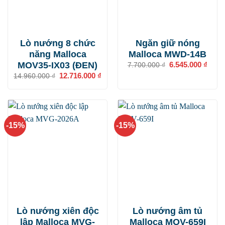
Lò nướng 8 chức
Ngăn giữ nóng
năng Malloca
Malloca MWD-14B
MOV35-IX03 (ĐEN)
Giá
6.545.000
₫
Giá
7.700.000
₫
gốc
hiện
Giá
12.716.000
₫
Giá
14.960.000
₫
là:
tại
gốc
hiện
7.700.000 ₫.
là:
là:
tại
6.545
14.960.000 ₫.
là:
12.716.000 ₫.
-15%
-15%
Lò nướng xiên độc
Lò nướng âm tủ
lập Malloca MVG-
Malloca MOV-659I