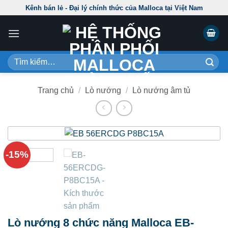
Skip
Kênh bán lẻ - Đại lý chính thức của Malloca tại Việt Nam
to
content
Tìm
kiếm:
Trang chủ
/
Lò nướng
/
Lò nướng âm tủ
-15%
Lò nướng 8 chức năng Malloca EB-