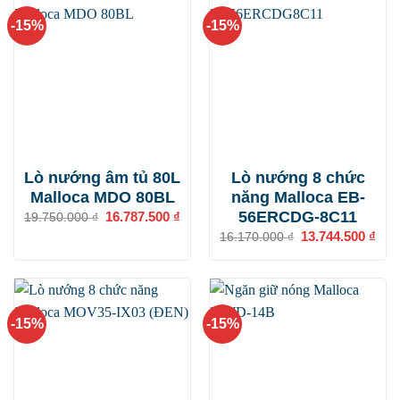
-15%
-15%
Lò nướng âm tủ 80L
Lò nướng 8 chức
Malloca MDO 80BL
năng Malloca EB-
56ERCDG-8C11
Giá
16.787.500
₫
Giá
19.750.000
₫
gốc
hiện
Giá
13.744.500
₫
Giá
16.170.000
₫
là:
tại
gốc
hiện
19.750.000 ₫.
là:
là:
tại
16.787.500 ₫.
16.170.000 ₫.
là:
13.7
-15%
-15%