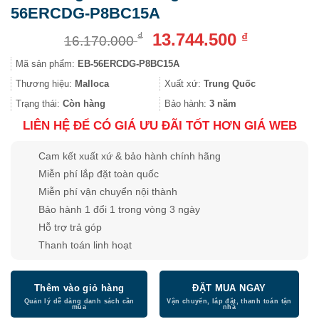
56ERCDG-P8BC15A
Giá
Giá
13.744.500
₫
₫
16.170.000
gốc
hiện
Mã sản phẩm:
EB-56ERCDG-P8BC15A
là:
tại
16.170.000 ₫.
là:
Thương hiệu:
Malloca
Xuất xứ:
Trung Quốc
13.744.500
Trạng thái:
Còn hàng
Bảo hành:
3 năm
LIÊN HỆ ĐỂ CÓ GIÁ ƯU ĐÃI TỐT HƠN GIÁ WEB
Cam kết xuất xứ & bảo hành chính hãng
Miễn phí lắp đặt toàn quốc
Miễn phí vận chuyển nội thành
Bảo hành 1 đổi 1 trong vòng 3 ngày
Hỗ trợ trả góp
Thanh toán linh hoạt
Thêm vào giỏ hàng
ĐẶT MUA NGAY