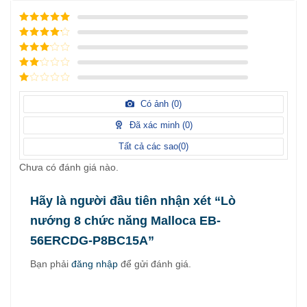
5
/ 5 điểm
4
/ 5
điểm
3
/ 5
điểm
2
/
5
1
điểm
/
Có ảnh (
0
)
5
điểm
Đã xác minh (
0
)
Tất cả các sao(
0
)
Chưa có đánh giá nào.
Hãy là người đầu tiên nhận xét “Lò
nướng 8 chức năng Malloca EB-
56ERCDG-P8BC15A”
Bạn phải
đăng nhập
để gửi đánh giá.