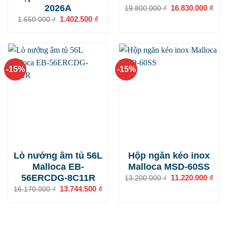
2026A
Giá
16.830.000
₫
Giá
19.800.000
₫
gốc
hiện
Giá
1.402.500
₫
Giá
1.650.000
₫
là:
tại
gốc
hiện
19.800.000 ₫.
là:
là:
tại
16.8
1.650.000 ₫.
là:
1.402.500 ₫.
-15%
-15%
Lò nướng âm tủ 56L
Hộp ngăn kéo inox
Malloca EB-
Malloca MSD-60SS
56ERCDG-8C11R
Giá
11.220.000
₫
Giá
13.200.000
₫
gốc
hiện
Giá
13.744.500
₫
Giá
16.170.000
₫
là:
tại
gốc
hiện
13.200.000 ₫.
là:
là:
tại
11.2
16.170.000 ₫.
là:
13.744.500 ₫.