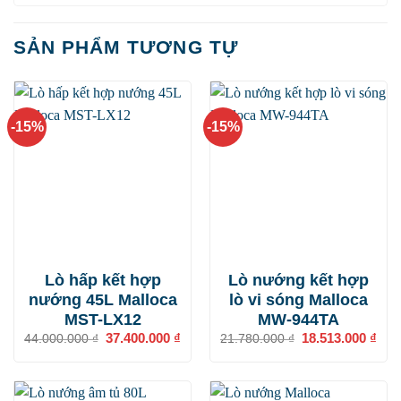
SẢN PHẨM TƯƠNG TỰ
-15%
-15%
Lò hấp kết hợp
Lò nướng kết hợp
nướng 45L Malloca
lò vi sóng Malloca
MST-LX12
MW-944TA
Giá
37.400.000
₫
Giá
Giá
18.513.000
₫
Giá
44.000.000
₫
21.780.000
₫
gốc
hiện
gốc
hiện
là:
tại
là:
tại
44.000.000 ₫.
là:
21.780.000 ₫.
là:
37.400.000 ₫.
18.5