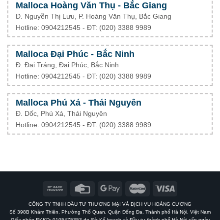
Malloca Hoàng Văn Thụ - Bắc Giang
Đ. Nguyễn Thị Lưu, P. Hoàng Văn Thụ, Bắc Giang
Hotline: 0904212545 - ĐT: (020) 3388 9989
Malloca Đại Phúc - Bắc Ninh
Đ. Đại Tráng, Đại Phúc, Bắc Ninh
Hotline: 0904212545 - ĐT: (020) 3388 9989
Malloca Phú Xá - Thái Nguyên
Đ. Dốc, Phú Xá, Thái Nguyên
Hotline: 0904212545 - ĐT: (020) 3388 9989
CÔNG TY TNHH ĐẦU TƯ THƯƠNG MẠI VÀ DỊCH VỤ HOÀNG CƯƠNG
Số 398B Khâm Thiên, Phường Thổ Quan, Quận Đống Đa, Thành phố Hà Nội, Việt Nam
Giấy phép ĐKKD: 0105475353 do Sở Kế hoạch và Đầu tư thành phố Hà Nội cấp ngày