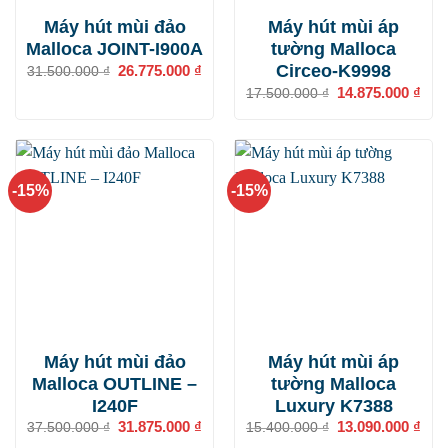
Máy hút mùi đảo
Máy hút mùi áp
Malloca JOINT-I900A
tường Malloca
Circeo-K9998
Giá
26.775.000
₫
Giá
31.500.000
₫
gốc
hiện
Giá
14.875.000
₫
Giá
17.500.000
₫
là:
tại
gốc
hiện
31.500.000 ₫.
là:
là:
tại
26.775.000 ₫.
17.500.000 ₫.
là:
14.8
-15%
-15%
Máy hút mùi đảo
Máy hút mùi áp
Malloca OUTLINE –
tường Malloca
I240F
Luxury K7388
Giá
31.875.000
₫
Giá
Giá
13.090.000
₫
Giá
37.500.000
₫
15.400.000
₫
gốc
hiện
gốc
hiện