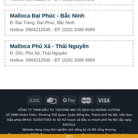
Malloca Đại Phúc - Bắc Ninh
Đ. Đại Tráng, Đại Phúc, Bắc Ninh
Hotline: 0904212545 - ĐT: (020) 3388 9989
Malloca Phú Xá - Thái Nguyên
Đ. Dốc, Phú Xá, Thái Nguyên
Hotline: 0904212545 - ĐT: (020) 3388 9989
CÔNG TY TNHH ĐẦU TƯ THƯƠNG MẠI VÀ DỊCH VỤ HOÀNG CƯƠNG
Số 398B Khâm Thiên, Phường Thổ Quan, Quận Đống Đa, Thành phố Hà Nội, Việt Nam
Giấy phép ĐKKD: 0105475353 do Sở Kế hoạch và Đầu tư thành phố Hà Nội cấp ngày
8/9/2011
Website đang chạy thử nghiệm chờ đăng ký với Bộ công thương
Copyright © 2026 Showroommalloca.vn - Đại lý ủy quyền chính thức