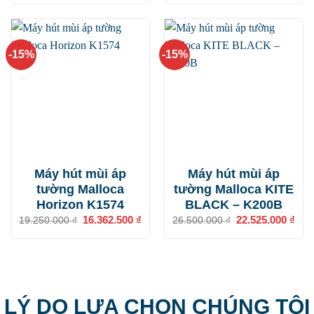
là:
tại
là:
tại
37.500.000 ₫.
là:
15.400.000 ₫.
là:
31.875.000 ₫.
13.0
-15%
-15%
Máy hút mùi áp
Máy hút mùi áp
tường Malloca
tường Malloca KITE
Horizon K1574
BLACK – K200B
Giá
16.362.500
₫
Giá
Giá
22.525.000
₫
Giá
19.250.000
₫
26.500.000
₫
gốc
hiện
gốc
hiện
là:
tại
là:
tại
19.250.000 ₫.
là:
26.500.000 ₫.
là:
16.362.500 ₫.
22.5
LÝ DO LỰA CHỌN CHÚNG TÔI