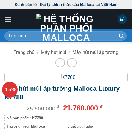
Skip
Kênh bán lẻ - Đại lý chính thức của Malloca tại Việt Nam
to
content
Tìm
kiếm:
Trang chủ
/
Máy hút mùi
/
Máy hút mùi áp tường
Máy hút mùi áp tường Malloca Luxury
-15%
K7788
Giá
Giá
21.760.000
₫
₫
25.600.000
gốc
hiện
Mã sản phẩm:
K7788
là:
tại
25.600.000 ₫.
là:
Thương hiệu:
Malloca
Xuất xứ:
Italia