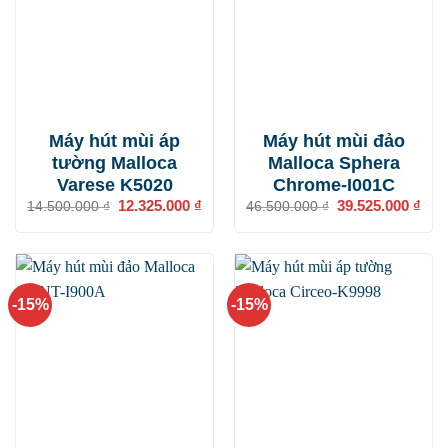
Máy hút mùi áp
Máy hút mùi đảo
tường Malloca
Malloca Sphera
Varese K5020
Chrome-I001C
Giá
12.325.000
₫
Giá
Giá
39.525.000
₫
Giá
14.500.000
₫
46.500.000
₫
gốc
hiện
gốc
hiện
là:
tại
là:
tại
14.500.000 ₫.
là:
46.500.000 ₫.
là:
12.325.000 ₫.
39.5
-15%
-15%