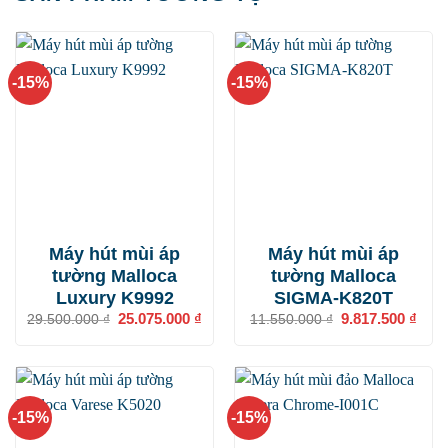
-15%
-15%
Máy hút mùi áp
Máy hút mùi áp
tường Malloca
tường Malloca
Luxury K9992
SIGMA-K820T
Giá
25.075.000
₫
Giá
Giá
9.817.500
₫
Giá
29.500.000
₫
11.550.000
₫
gốc
hiện
gốc
hiện
là:
tại
là:
tại
29.500.000 ₫.
là:
11.550.000 ₫.
là:
25.075.000 ₫.
9.81
-15%
-15%