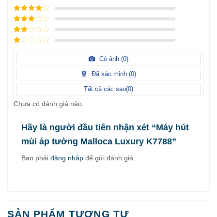
5
/ 5 điểm
4
/ 5
điểm
3
/ 5
điểm
2
/
5
1
điểm
/
Có ảnh (
0
)
5
điểm
Đã xác minh (
0
)
Tất cả các sao(
0
)
Chưa có đánh giá nào.
Hãy là người đầu tiên nhận xét “Máy hút
mùi áp tường Malloca Luxury K7788”
Bạn phải
đăng nhập
để gửi đánh giá.
SẢN PHẨM TƯƠNG TỰ