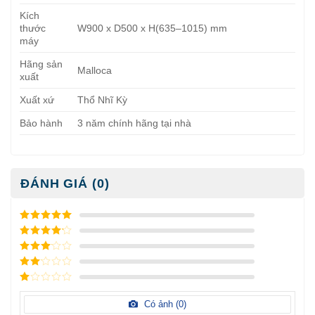
Kích
thước
W900 x D500 x H(635–1015) mm
máy
Hãng sản
Malloca
xuất
Xuất xứ
Thổ Nhĩ Kỳ
Bảo hành
3 năm chính hãng tại nhà
ĐÁNH GIÁ (0)
5
/ 5 điểm
4
/ 5
điểm
3
/ 5
điểm
2
/
5
1
điểm
/
Có ảnh (
0
)
5