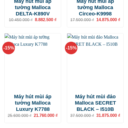
Máy hút mùi áp
Máy hút mùi áp
tường Malloca
tường Malloca
DELTA-K890V
Circeo-K9998
Giá
8.882.500
₫
Giá
Giá
14.875.000
₫
Giá
10.450.000
₫
17.500.000
₫
gốc
hiện
gốc
hiện
là:
tại
là:
tại
10.450.000 ₫.
là:
17.500.000 ₫.
là:
8.882.500 ₫.
14.8
-15%
-15%
Máy hút mùi áp
Máy hút mùi đảo
tường Malloca
Malloca SECRET
Luxury K7788
BLACK – I510B
Giá
21.760.000
₫
Giá
Giá
31.875.000
₫
Giá
25.600.000
₫
37.500.000
₫
gốc
hiện
gốc
hiện
là:
tại
là:
tại
25.600.000 ₫.
là:
37.500.000 ₫.
là: