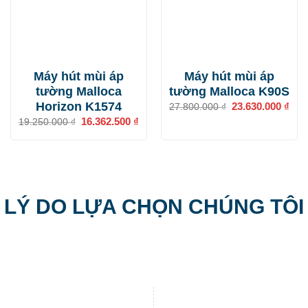
Máy hút mùi áp
Máy hút mùi áp
tường Malloca
tường Malloca K90S
Horizon K1574
Giá
23.630.000
₫
Giá
27.800.000
₫
gốc
hiện
Giá
16.362.500
₫
Giá
19.250.000
₫
là:
tại
gốc
hiện
27.800.000 ₫.
là:
là:
tại
23.6
19.250.000 ₫.
là:
16.362.500 ₫.
LÝ DO LỰA CHỌN CHÚNG TÔI