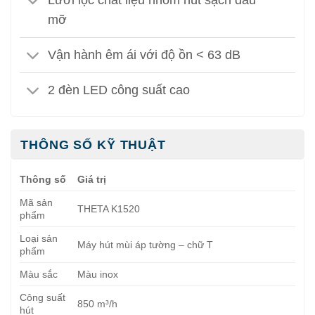
Lưới lọc chất liệu nhôm hút sạch dầu
mỡ
Vận hành êm ái với độ ồn < 63 dB
2 đèn LED công suất cao
THÔNG SỐ KỸ THUẬT
Thông số
Giá trị
Mã sản
THETA K1520
phẩm
Loại sản
Máy hút mùi áp tường – chữ T
phẩm
Màu sắc
Màu inox
Công suất
850 m³/h
hút