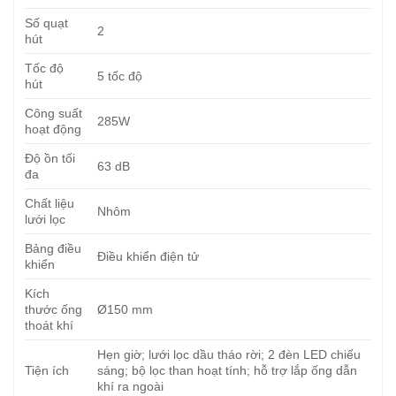
Số quạt
2
hút
Tốc độ
5 tốc độ
hút
Công suất
285W
hoạt động
Độ ồn tối
63 dB
đa
Chất liệu
Nhôm
lưới lọc
Bảng điều
Điều khiển điện tử
khiển
Kích
thước ống
Ø150 mm
thoát khí
Hẹn giờ; lưới lọc dầu tháo rời; 2 đèn LED chiếu
Tiện ích
sáng; bộ lọc than hoạt tính; hỗ trợ lắp ống dẫn
khí ra ngoài