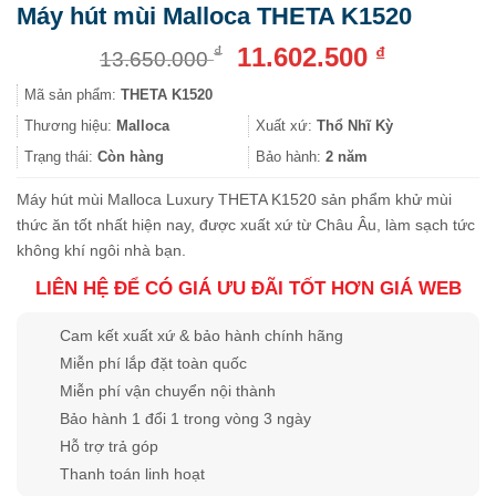
Máy hút mùi Malloca THETA K1520
Giá
Giá
11.602.500
₫
₫
13.650.000
gốc
hiện
Mã sản phẩm:
THETA K1520
là:
tại
13.650.000 ₫.
là:
Thương hiệu:
Malloca
Xuất xứ:
Thổ Nhĩ Kỳ
11.602.500
Trạng thái:
Còn hàng
Bảo hành:
2 năm
Máy hút mùi Malloca Luxury THETA K1520 sản phẩm khử mùi
thức ăn tốt nhất hiện nay, được xuất xứ từ Châu Âu, làm sạch tức
không khí ngôi nhà bạn.
LIÊN HỆ ĐỂ CÓ GIÁ ƯU ĐÃI TỐT HƠN GIÁ WEB
Cam kết xuất xứ & bảo hành chính hãng
Miễn phí lắp đặt toàn quốc
Miễn phí vận chuyển nội thành
Bảo hành 1 đổi 1 trong vòng 3 ngày
Hỗ trợ trả góp
Thanh toán linh hoạt