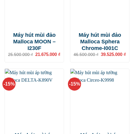
Máy hút mùi đảo
Máy hút mùi đảo
Malloca MOON –
Malloca Sphera
I230F
Chrome-I001C
Giá
21.675.000
₫
Giá
Giá
39.525.000
₫
Giá
25.500.000
₫
46.500.000
₫
gốc
hiện
gốc
hiện
là:
tại
là:
tại
25.500.000 ₫.
là:
46.500.000 ₫.
là:
21.675.000 ₫.
39.5
-15%
-15%