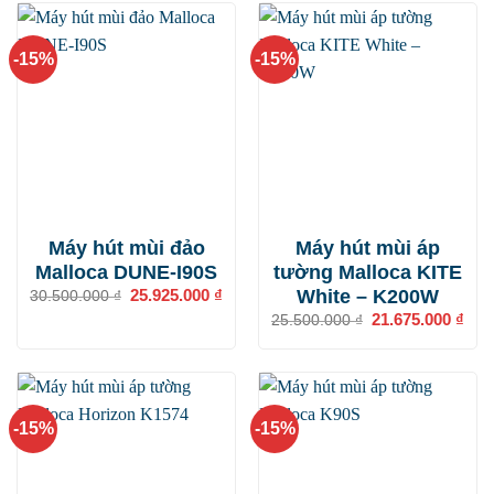
21.760.000 ₫.
31.8
-15%
-15%
Máy hút mùi đảo
Máy hút mùi áp
Malloca DUNE-I90S
tường Malloca KITE
White – K200W
Giá
25.925.000
₫
Giá
30.500.000
₫
gốc
hiện
Giá
21.675.000
₫
Giá
25.500.000
₫
là:
tại
gốc
hiện
30.500.000 ₫.
là:
là:
tại
25.925.000 ₫.
25.500.000 ₫.
là:
21.6
-15%
-15%