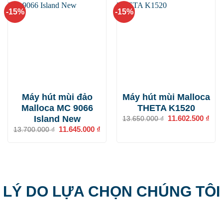
-15%
-15%
Máy hút mùi đảo
Máy hút mùi Malloca
Malloca MC 9066
THETA K1520
Island New
Giá
11.602.500
₫
Giá
13.650.000
₫
gốc
hiện
Giá
11.645.000
₫
Giá
13.700.000
₫
là:
tại
gốc
hiện
13.650.000 ₫.
là:
là:
tại
11.6
13.700.000 ₫.
là:
11.645.000 ₫.
LÝ DO LỰA CHỌN CHÚNG TÔI