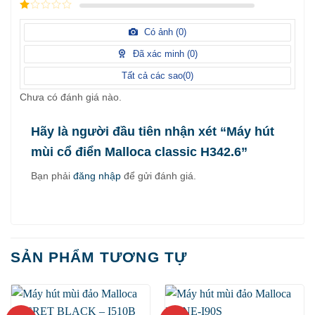
2
/
5
1
điểm
/
Có ảnh (
0
)
5
điểm
Đã xác minh (
0
)
Tất cả các sao(
0
)
Chưa có đánh giá nào.
Hãy là người đầu tiên nhận xét “Máy hút
mùi cổ điển Malloca classic H342.6”
Bạn phải
đăng nhập
để gửi đánh giá.
SẢN PHẨM TƯƠNG TỰ