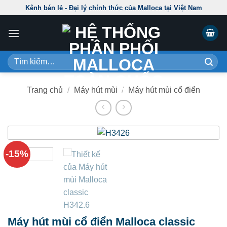
Skip
Kênh bán lẻ - Đại lý chính thức của Malloca tại Việt Nam
to
content
Tìm
kiếm:
Trang chủ
/
Máy hút mùi
/
Máy hút mùi cổ điển
-15%
Máy hút mùi cổ điển Malloca classic