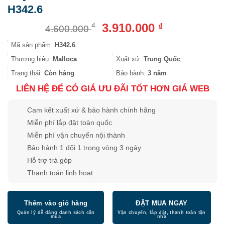
H342.6
Giá
Giá
3.910.000
₫
₫
4.600.000
gốc
hiện
Mã sản phẩm:
H342.6
là:
tại
4.600.000 ₫.
là:
Thương hiệu:
Malloca
Xuất xứ:
Trung Quốc
3.910.000 ₫.
Trạng thái:
Còn hàng
Bảo hành:
3 năm
LIÊN HỆ ĐỂ CÓ GIÁ ƯU ĐÃI TỐT HƠN GIÁ WEB
Cam kết xuất xứ & bảo hành chính hãng
Miễn phí lắp đặt toàn quốc
Miễn phí vận chuyển nội thành
Bảo hành 1 đổi 1 trong vòng 3 ngày
Hỗ trợ trả góp
Thanh toán linh hoạt
Thêm vào giỏ hàng
ĐẶT MUA NGAY