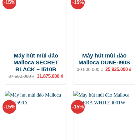
-15%
-15%
Máy hút mùi đảo
Máy hút mùi đảo
Malloca SECRET
Malloca DUNE-I90S
BLACK – I510B
Giá
25.925.000
₫
Giá
30.500.000
₫
gốc
hiện
Giá
31.875.000
₫
Giá
37.500.000
₫
là:
tại
gốc
hiện
30.500.000 ₫.
là:
là:
tại
25.9
37.500.000 ₫.
là:
31.875.000 ₫.
-15%
-15%