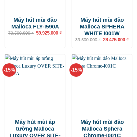
Máy hút mùi đảo
Máy hút mùi đảo
Malloca FLY-I590A
Malloca SPHERA
WHITE I001W
Giá
59.925.000
₫
Giá
70.500.000
₫
gốc
hiện
Giá
28.475.000
₫
Giá
33.500.000
₫
là:
tại
gốc
hiện
70.500.000 ₫.
là:
là:
tại
59.925.000 ₫.
33.500.000 ₫.
là:
28.4
-15%
-15%
Máy hút mùi áp
Máy hút mùi đảo
tường Malloca
Malloca Sphera
Luxury OVER SITE-
Chrome-I001C