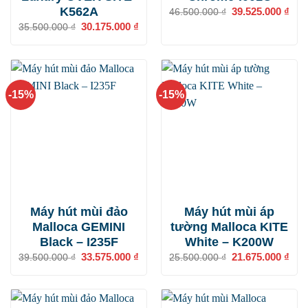
K562A
Giá
39.525.000
₫
Giá
46.500.000
₫
gốc
hiện
Giá
30.175.000
₫
Giá
35.500.000
₫
là:
tại
gốc
hiện
46.500.000 ₫.
là:
là:
tại
39.5
35.500.000 ₫.
là:
30.175.000 ₫.
-15%
-15%
Máy hút mùi đảo
Máy hút mùi áp
Malloca GEMINI
tường Malloca KITE
Black – I235F
White – K200W
Giá
33.575.000
₫
Giá
Giá
21.675.000
₫
Giá
39.500.000
₫
25.500.000
₫
gốc
hiện
gốc
hiện
là:
tại
là:
tại
39.500.000 ₫.
là:
25.500.000 ₫.
là:
33.575.000 ₫.
21.6