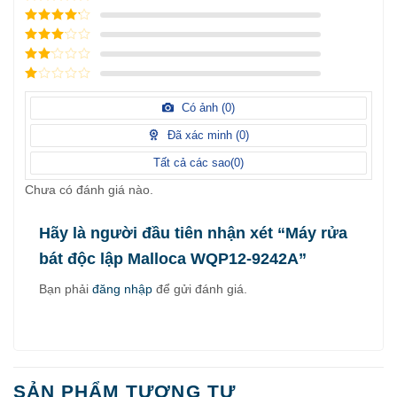
5
/ 5 điểm
4
/ 5
điểm
3
/ 5
điểm
2
/
5
1
điểm
/
Có ảnh (
0
)
5
điểm
Đã xác minh (
0
)
Tất cả các sao(
0
)
Chưa có đánh giá nào.
Hãy là người đầu tiên nhận xét “Máy rửa
bát độc lập Malloca WQP12-9242A”
Bạn phải
đăng nhập
để gửi đánh giá.
SẢN PHẨM TƯƠNG TỰ