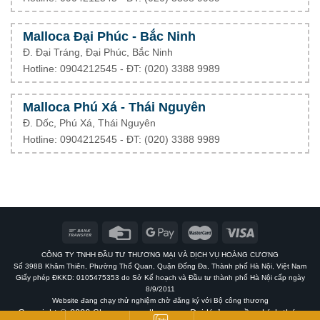
Malloca Đại Phúc - Bắc Ninh
Đ. Đại Tráng, Đại Phúc, Bắc Ninh
Hotline: 0904212545 - ĐT: (020) 3388 9989
Malloca Phú Xá - Thái Nguyên
Đ. Dốc, Phú Xá, Thái Nguyên
Hotline: 0904212545 - ĐT: (020) 3388 9989
CÔNG TY TNHH ĐẦU TƯ THƯƠNG MẠI VÀ DỊCH VỤ HOÀNG CƯƠNG
Số 398B Khâm Thiên, Phường Thổ Quan, Quận Đống Đa, Thành phố Hà Nội, Việt Nam
Giấy phép ĐKKD: 0105475353 do Sở Kế hoạch và Đầu tư thành phố Hà Nội cấp ngày
8/9/2011
Website đang chạy thử nghiệm chờ đăng ký với Bộ công thương
Copyright © 2026 Showroommalloca.vn - Đại lý ủy quyền chính thức