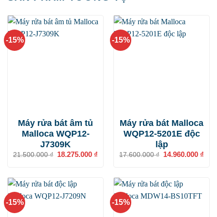
-15%
-15%
Máy rửa bát âm tủ
Máy rửa bát Malloca
Malloca WQP12-
WQP12-5201E độc
J7309K
lập
Giá
18.275.000
₫
Giá
Giá
14.960.000
₫
Giá
21.500.000
₫
17.600.000
₫
gốc
hiện
gốc
hiện
là:
tại
là:
tại
21.500.000 ₫.
là:
17.600.000 ₫.
là:
18.275.000 ₫.
14.9
-15%
-15%