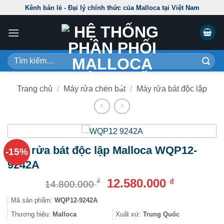
Skip
Kênh bán lẻ - Đại lý chính thức của Malloca tại Việt Nam
to
content
Tìm
kiếm:
Trang chủ
/
Máy rửa chén bát
/
Máy rửa bát độc lập
Máy rửa bát độc lập Malloca WQP12-
-15%
9242A
Giá
Giá
12.580.000
₫
₫
14.800.000
gốc
hiện
Mã sản phẩm:
WQP12-9242A
là:
tại
14.800.000 ₫.
là:
Thương hiệu:
Malloca
Xuất xứ:
Trung Quốc