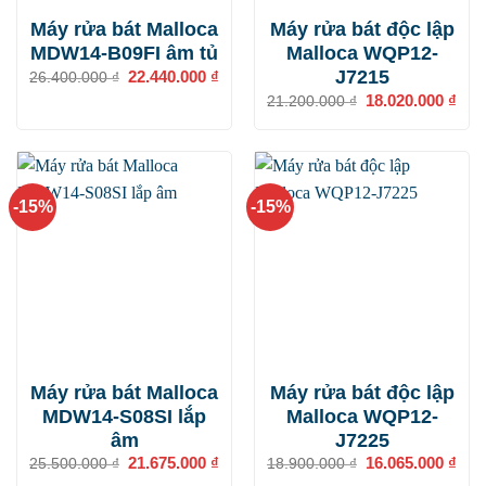
Máy rửa bát Malloca
Máy rửa bát độc lập
MDW14-B09FI âm tủ
Malloca WQP12-
J7215
Giá
22.440.000
₫
Giá
26.400.000
₫
gốc
hiện
Giá
18.020.000
₫
Giá
21.200.000
₫
là:
tại
gốc
hiện
26.400.000 ₫.
là:
là:
tại
22.440.000 ₫.
21.200.000 ₫.
là:
18.0
-15%
-15%
Máy rửa bát Malloca
Máy rửa bát độc lập
MDW14-S08SI lắp
Malloca WQP12-
âm
J7225
Giá
21.675.000
₫
Giá
Giá
16.065.000
₫
Giá
25.500.000
₫
18.900.000
₫
gốc
hiện
gốc
hiện