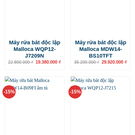
Máy rửa bát độc lập
Máy rửa bát độc lập
Malloca WQP12-
Malloca MDW14-
J7209N
BS10TFT
Giá
19.380.000
₫
Giá
Giá
29.920.000
₫
Giá
22.800.000
₫
35.200.000
₫
gốc
hiện
gốc
hiện
là:
tại
là:
tại
22.800.000 ₫.
là:
35.200.000 ₫.
là:
19.380.000 ₫.
29.9
-15%
-15%