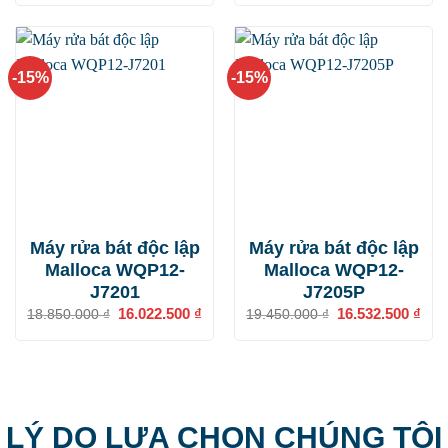
là:
tại
là:
tại
25.500.000 ₫.
là:
18.900.000 ₫.
là:
21.675.000 ₫.
16.0
-15%
-15%
Máy rửa bát độc lập
Máy rửa bát độc lập
Malloca WQP12-
Malloca WQP12-
J7201
J7205P
Giá
16.022.500
₫
Giá
Giá
16.532.500
₫
Giá
18.850.000
₫
19.450.000
₫
gốc
hiện
gốc
hiện
là:
tại
là:
tại
18.850.000 ₫.
là:
19.450.000 ₫.
là:
16.022.500 ₫.
16.5
LÝ DO LỰA CHỌN CHÚNG TÔI