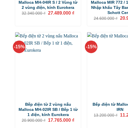
Malloca MH-04IR S / 2 Vùng từ
Malloca MIR 772 / 1
2 vùng điện, kính Eurokera
Nhập khẩu Tây Ban
Giá
Giá
Schott Ce
27.489.000
₫
32.340.000
₫
gốc
hiện
Giá
20.
24.600.000
₫
là:
tại
gốc
32.340.000 ₫.
là:
là:
27.489.000 ₫.
24.6
-15%
-15%
Bếp điện từ 2 vùng nấu
Bếp điện từ Mall
Malloca MH-02IR SB / Bếp 1 từ
IRN
Giá
1 điện, kính Eurokera
11.
13.200.000
₫
gốc
Giá
Giá
17.765.000
₫
20.900.000
₫
là:
gốc
hiện
13.2
là:
tại