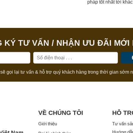
pháp tốt nhất tới khá
 KÝ TƯ VẤN / NHẬN ƯU ĐÃI MỚI
sẽ gọi lại tư vấn & hỗ trợ quý khách hàng trong thời gian sớm n
VỀ CHÚNG TÔI
HỖ TR
Giới thiệu
Tư vấn sả
 Việt Nam
Hướng dẫ