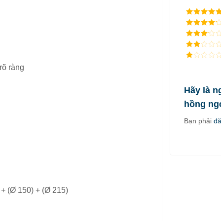
5
/ 5 điểm
4
/ 5
điểm
3
/ 5
điểm
2
/
5
1
rõ ràng
điểm
/
5
điểm
Hãy là n
hồng ng
Bạn phải
đ
+ (Ø 150) + (Ø 215)