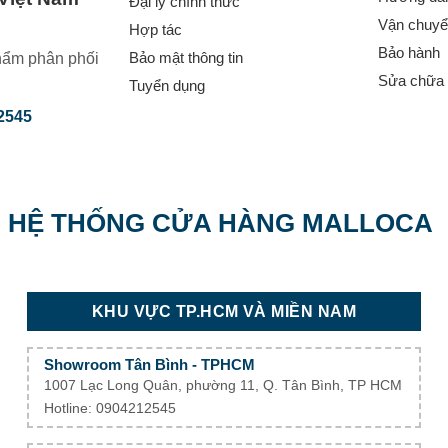
Đại lý chính thức
Vận chuyển
Hợp tác
Bảo hành
Bảo mật thông tin
hẩm phân phối
Sửa chữa 
Tuyển dụng
2545
HỆ THỐNG CỬA HÀNG MALLOCA
KHU VỰC TP.HCM VÀ MIỀN NAM
Showroom Tân Bình - TPHCM
1007 Lạc Long Quân, phường 11, Q. Tân Bình, TP HCM
Hotline: 0904212545