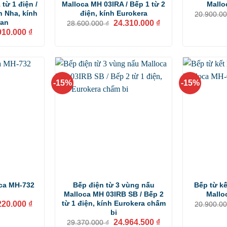
 từ 1 điện /
Malloca MH 03IRA / Bếp 1 từ 2
Mallo
 Nha, kính
điện, kính Eurokera
20.900.0
Giá
Giá
ran
24.310.000
₫
28.600.000
₫
gốc
hiện
Giá
910.000
₫
là:
tại
hiện
28.600.000 ₫.
là:
tại
24.310.000 ₫.
00.000 ₫.
là:
20.910.000 ₫.
-15%
-15%
oca MH-732
Bếp điện từ 3 vùng nấu
Bếp từ k
Malloca MH 03IRB SB / Bếp 2
Mallo
Giá
từ 1 điện, kính Eurokera chấm
220.000
₫
20.900.0
hiện
bi
tại
Giá
Giá
24.964.500
₫
29.370.000
₫
00.000 ₫.
là: