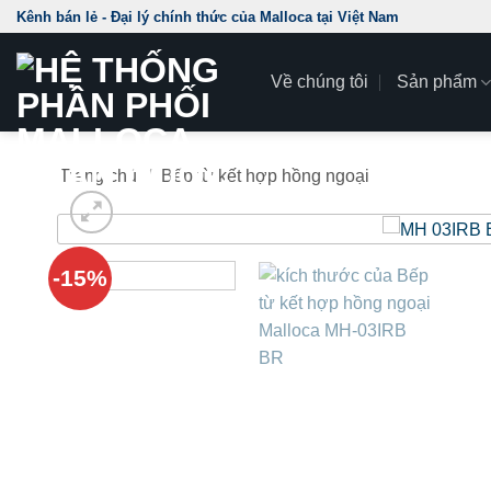
Skip
Kênh bán lẻ - Đại lý chính thức của Malloca tại Việt Nam
to
content
Về chúng tôi
Sản phẩm
Trang chủ
/
Bếp từ kết hợp hồng ngoại
-15%