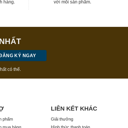
ch hàng.
với mỗi sản phẩm.
 NHẤT
hất có thể.
Ợ
LIÊN KẾT KHÁC
n phẩm
Giải thưởng
n mua hàng
Hình thức thanh toán