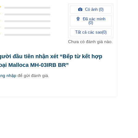
Có ảnh (
0
)
Đã xác minh
(
0
)
Tất cả các sao(
0
)
Chưa có đánh giá nào.
gười đầu tiên nhận xét “Bếp từ kết hợp
oại Malloca MH-03IRB BR”
ăng nhập
để gửi đánh giá.