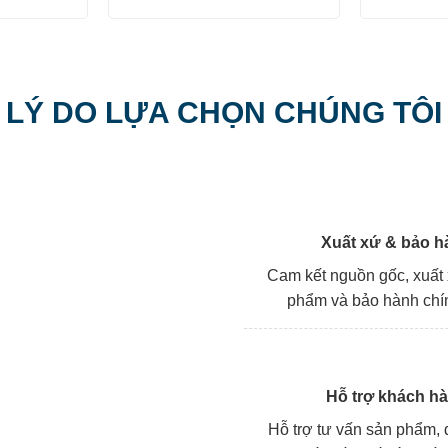
gốc
hiện
11.220.000 ₫.
là:
tại
29.370.000 ₫.
là:
24.964.500 ₫.
LÝ DO LỰA CHỌN CHÚNG TÔI
Xuất xứ & bảo h
Cam kết nguồn gốc, xuất
phẩm và bảo hành chí
Hỗ trợ khách h
Hỗ trợ tư vấn sản phẩm, đ