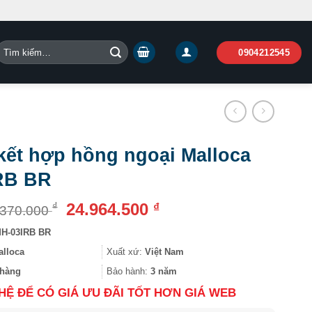
Tìm
0904212545
iếm:
kết hợp hồng ngoại Malloca
RB BR
Giá
Giá
24.964.500
₫
₫
.370.000
gốc
hiện
H-03IRB BR
là:
tại
29.370.000 ₫.
là:
alloca
Xuất xứ:
Việt Nam
24.964.500 ₫.
hàng
Bảo hành:
3 năm
 HỆ ĐỂ CÓ GIÁ ƯU ĐÃI TỐT HƠN GIÁ WEB