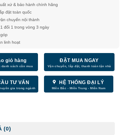
uất xứ & bảo hành chính hãng
lắp đặt toàn quốc
vận chuyển nội thành
1 đổi 1 trong vòng 3 ngày
̉ góp
n linh hoạt
o giỏ hàng
ĐẶT MUA NGAY
CẦU TƯ VẤN
HỆ THỐNG ĐẠI LÝ
 (0)