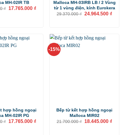
ca MH-02IR TB
Malloca MH-03IRB LB / 2 Vùng
Giá
Giá
từ 1 vùng điện, kính Eurokera
17.765.000
₫
00
₫
gốc
hiện
Giá
Giá
24.964.500
₫
29.370.000
₫
là:
tại
gốc
hiện
20.900.000 ₫.
là:
là:
tại
17.765.000 ₫.
29.370.000 ₫.
là:
24.964.500 
-15%
ết hợp hồng ngoại
Bếp từ kết hợp hồng ngoại
ca MH-02IR PG
Malloca MIR02
Giá
Giá
Giá
Giá
17.765.000
₫
18.445.000
₫
00
₫
21.700.000
₫
gốc
hiện
gốc
hiện
là:
tại
là:
tại
20.900.000 ₫.
là:
21.700.000 ₫.
là: