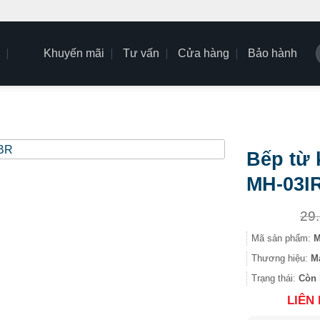
Khuyến mãi
Tư vấn
Cửa hàng
Bảo hành
k
Bếp từ 
MH-03I
29
Mã sản phẩm:
M
Thương hiệu:
M
Trạng thái:
Còn 
LIÊN