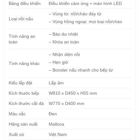
Bảng điều khiển
Điều khiển cảm ứng + màn hình LED
– Vùng từ: nồi/chảo đáy từ
Loại nồi nấu
– Vùng hồng ngoại: mọi loại nồi/chảo
– Báo dư nhiệt
Tính năng an
toàn
– Khóa an toàn
– Nhận diện nồi
– Hẹn giờ
Tính năng khác
– Booster nấu nhanh cho bếp từ
Kiểu lắp đặt
Lắp âm
Kích thước bếp
W810 x D450 x H55 mm
Kích thước cắt đá
W770 x D400 mm
Màu sắc
Đen
Hãng sản xuất
Malloca
Xuất xứ
Việt Nam