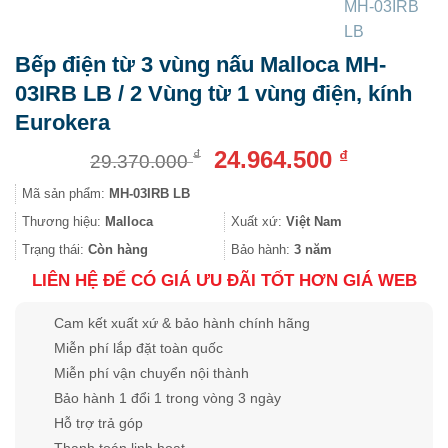
Bếp điện từ 3 vùng nấu Malloca MH-
03IRB LB / 2 Vùng từ 1 vùng điện, kính
Eurokera
Giá
Giá
24.964.500
₫
₫
29.370.000
gốc
hiện
Mã sản phẩm:
MH-03IRB LB
là:
tại
29.370.000 ₫.
là:
Thương hiệu:
Malloca
Xuất xứ:
Việt Nam
24.964.500
Trạng thái:
Còn hàng
Bảo hành:
3 năm
LIÊN HỆ ĐỂ CÓ GIÁ ƯU ĐÃI TỐT HƠN GIÁ WEB
Cam kết xuất xứ & bảo hành chính hãng
Miễn phí lắp đặt toàn quốc
Miễn phí vận chuyển nội thành
Bảo hành 1 đổi 1 trong vòng 3 ngày
Hỗ trợ trả góp
Thanh toán linh hoạt