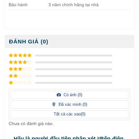
Bảo hành
3 năm chính hãng tại nhà
ĐÁNH GIÁ (0)
5
/ 5 điểm
4
/ 5
điểm
3
/ 5
điểm
2
/
5
1
điểm
/
Có ảnh (
0
)
5
điểm
Đã xác minh (
0
)
Tất cả các sao(
0
)
Chưa có đánh giá nào.
Hãy là người đầu tiên nhận xét “Bếp điện