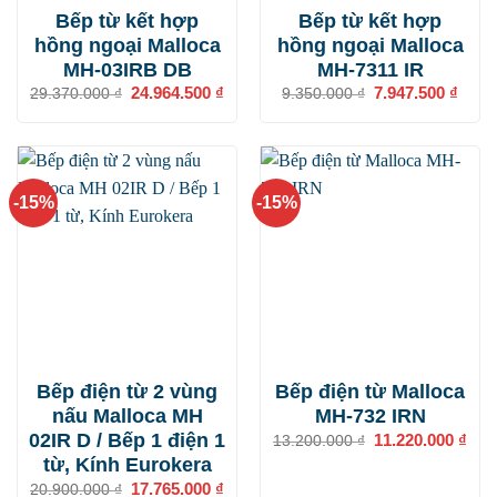
Bếp từ kết hợp
Bếp từ kết hợp
hồng ngoại Malloca
hồng ngoại Malloca
MH-03IRB DB
MH-7311 IR
Giá
24.964.500
₫
Giá
Giá
7.947.500
₫
Giá
29.370.000
₫
9.350.000
₫
gốc
hiện
gốc
hiện
là:
tại
là:
tại
29.370.000 ₫.
là:
9.350.000 ₫.
là:
24.964.500 ₫.
7.947
-15%
-15%
Bếp điện từ 2 vùng
Bếp điện từ Malloca
nấu Malloca MH
MH-732 IRN
02IR D / Bếp 1 điện 1
Giá
11.220.000
₫
Giá
13.200.000
₫
gốc
hiện
từ, Kính Eurokera
là:
tại
13.200.000 ₫.
là:
Giá
17.765.000
₫
Giá
20.900.000
₫
11.2