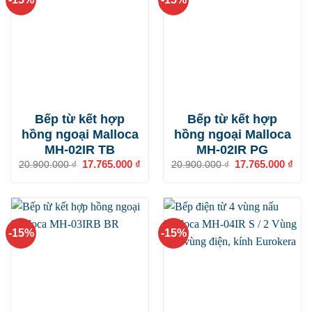
Bếp từ kết hợp
Bếp từ kết hợp
hồng ngoại Malloca
hồng ngoại Malloca
MH-02IR TB
MH-02IR PG
Giá
17.765.000
₫
Giá
Giá
17.765.000
₫
Giá
20.900.000
₫
20.900.000
₫
gốc
hiện
gốc
hiện
là:
tại
là:
tại
20.900.000 ₫.
là:
20.900.000 ₫.
là:
17.765.000 ₫.
17.7
-15%
-15%