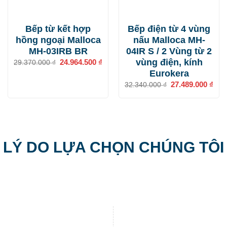
Bếp từ kết hợp
Bếp điện từ 4 vùng
hồng ngoại Malloca
nấu Malloca MH-
MH-03IRB BR
04IR S / 2 Vùng từ 2
vùng điện, kính
Giá
24.964.500
₫
Giá
29.370.000
₫
gốc
hiện
Eurokera
là:
tại
29.370.000 ₫.
là:
Giá
27.489.000
₫
Giá
32.340.000
₫
24.964.500 ₫.
gốc
hiện
là:
tại
32.340.000 ₫.
là:
27.4
LÝ DO LỰA CHỌN CHÚNG TÔI