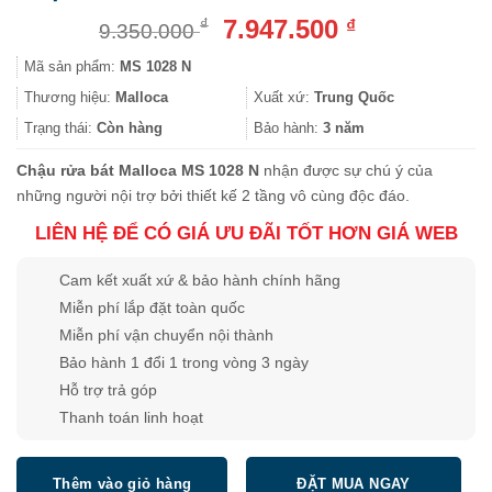
Giá
Giá
7.947.500
₫
₫
9.350.000
gốc
hiện
Mã sản phẩm:
MS 1028 N
là:
tại
9.350.000 ₫.
là:
Thương hiệu:
Malloca
Xuất xứ:
Trung Quốc
7.947.500 ₫.
Trạng thái:
Còn hàng
Bảo hành:
3 năm
Chậu rửa bát Malloca MS 1028 N
nhận được sự chú ý của
những người nội trợ bởi thiết kế 2 tầng vô cùng độc đáo.
LIÊN HỆ ĐỂ CÓ GIÁ ƯU ĐÃI TỐT HƠN GIÁ WEB
Cam kết xuất xứ & bảo hành chính hãng
Miễn phí lắp đặt toàn quốc
Miễn phí vận chuyển nội thành
Bảo hành 1 đổi 1 trong vòng 3 ngày
Hỗ trợ trả góp
Thanh toán linh hoạt
Thêm vào giỏ hàng
ĐẶT MUA NGAY