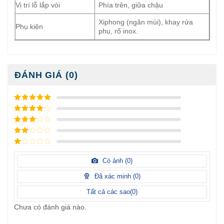
Vị trí lỗ lắp vòi
Phía trên, giữa chậu
Xiphong (ngăn mùi), khay rửa
Phụ kiện
phụ, rổ inox.
ĐÁNH GIÁ (0)
5
/ 5 điểm
4
/ 5
điểm
3
/ 5
điểm
2
/
5
1
điểm
/
Có ảnh (
0
)
5
điểm
Đã xác minh (
0
)
Tất cả các sao(
0
)
Chưa có đánh giá nào.