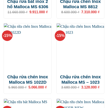
Chậu rửa bát inox 2
Chậu rửa chén Inox
hố Malloca MS 6306
Malloca MS 8812
Giá
9.911.000
₫
Giá
Giá
7.310.000
₫
Giá
11.660.000
₫
8.600.000
₫
gốc
hiện
gốc
hiện
là:
tại
là:
tại
11.660.000 ₫.
là:
8.600.000 ₫.
là:
9.911.000 ₫.
7.310
-15%
-15%
Chậu rửa chén Inox
Chậu rửa chén Inox
Malloca MS 1022D
Malloca MS – 1023
Giá
5.066.000
₫
Giá
Giá
3.128.000
₫
Giá
5.960.000
₫
3.680.000
₫
gốc
hiện
gốc
hiện
là:
tại
là:
tại
5.960.000 ₫.
là:
3.680.000 ₫.
là:
5.066.000 ₫.
3.128