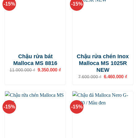
-15%
-15%
Chậu rửa bát
Chậu rửa chén Inox
Malloca MS 8816
Malloca MS 1025R
NEW
Giá
9.350.000
₫
Giá
11.000.000
₫
gốc
hiện
Giá
6.460.000
₫
Giá
7.600.000
₫
là:
tại
gốc
hiện
11.000.000 ₫.
là:
là:
tại
9.350.000 ₫.
7.600.000 ₫.
là:
6.460
-15%
-15%