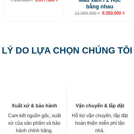
Màu xám / 2 Hộc
7.150.000
₫
gốc
hiện
bằng nhau
là:
tại
7.150.000 ₫.
là:
Giá
9.350.000
₫
Giá
11.000.000
₫
6.077.500 ₫.
gốc
hiện
là:
tại
11.000.000 ₫.
là:
9.35
LÝ DO LỰA CHỌN CHÚNG TÔI
Xuất xứ & bảo hành
Vận chuyển & lắp đặt
Cam kết nguồn gốc, xuất
Hỗ trợ vận chuyển, lắp đặt
xứ của sản phẩm và bảo
hoàn thiện miễn phí tận
hành chính hãng.
nhà.