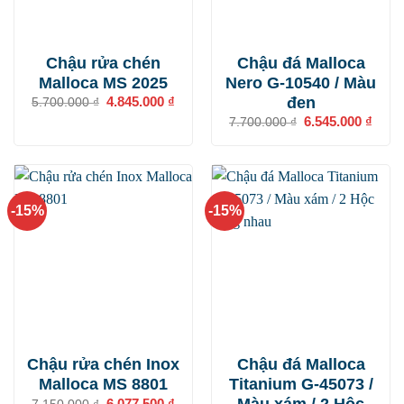
Chậu rửa chén
Chậu đá Malloca
Malloca MS 2025
Nero G-10540 / Màu
đen
Giá
4.845.000
₫
Giá
5.700.000
₫
gốc
hiện
Giá
6.545.000
₫
Giá
7.700.000
₫
là:
tại
gốc
hiện
5.700.000 ₫.
là:
là:
tại
4.845.000 ₫.
7.700.000 ₫.
là:
6.545
-15%
-15%
Chậu rửa chén Inox
Chậu đá Malloca
Malloca MS 8801
Titanium G-45073 /
Giá
6.077.500
₫
Giá