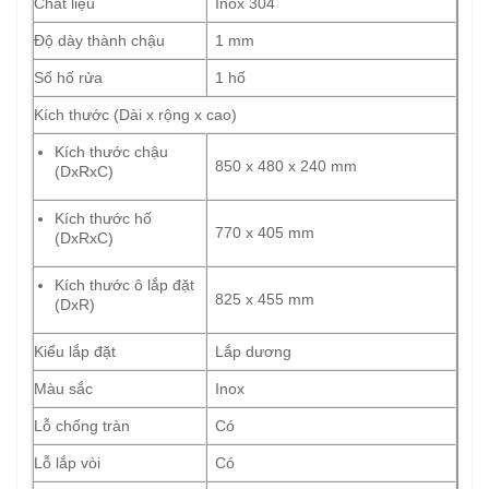
Chất liệu
Inox 304
Độ dày thành chậu
1 mm
Số hố rửa
1 hố
Kích thước (Dài x rộng x cao)
Kích thước chậu
850 x 480 x 240 mm
(DxRxC)
Kích thước hố
770 x 405 mm
(DxRxC)
Kích thước ô lắp đặt
825 x 455 mm
(DxR)
Kiểu lắp đặt
Lắp dương
Màu sắc
Inox
Lỗ chống tràn
Có
Lỗ lắp vòi
Có