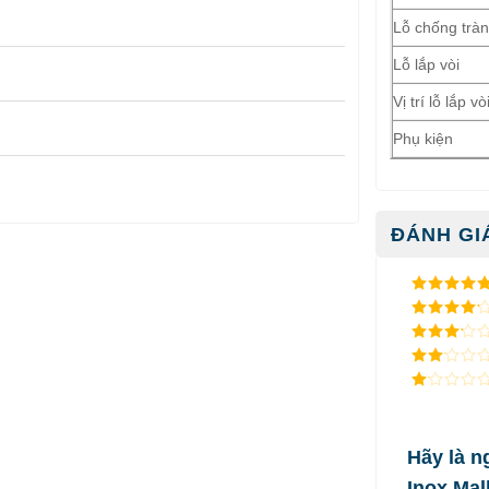
Lỗ chống trà
Lỗ lắp vòi
Vị trí lỗ lắp vò
Phụ kiện
ĐÁNH GIÁ
5
/ 5 điểm
4
/ 5
điểm
3
/ 5
điểm
2
/
5
1
điểm
/
5
điểm
Hãy là n
Inox Ma