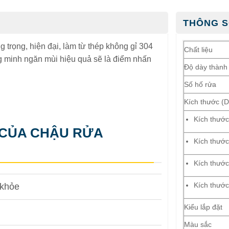
THÔNG S
trọng, hiện đại, làm từ thép không gỉ 304
Chất liệu
ông minh ngăn mùi hiệu quả sẽ là điểm nhấn
Độ dày thành
Số hố rửa
Kích thước (D
Kích thướ
 CỦA CHẬU RỬA
Kích thướ
Kích thướ
Kích thước
 khỏe
Kiểu lắp đặt
Màu sắc