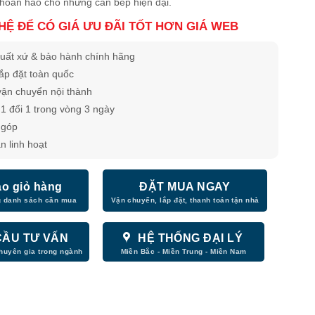
 hoàn hảo cho những căn bếp hiện đại.
 HỆ ĐỂ CÓ GIÁ ƯU ĐÃI TỐT HƠN GIÁ WEB
uất xứ & bảo hành chính hãng
lắp đặt toàn quốc
vận chuyển nội thành
1 đổi 1 trong vòng 3 ngày
̉ góp
n linh hoạt
o giỏ hàng
ĐẶT MUA NGAY
CẦU TƯ VẤN
HỆ THỐNG ĐẠI LÝ