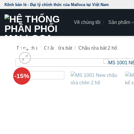
Skip
Kênh bán lẻ - Đại lý chính thức của Malloca tại Việt Nam
to
content
Về chúng tôi
Sản phẩm
Trang chủ
/
Chậu rửa bát
/
Chậu rửa bát 2 hố
-15%