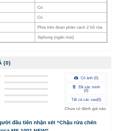
n
Có
Có
i
Phía trên đoạn phân cách 2 hố rửa
Xiphong (ngăn mùi)
 (0)
Có ảnh (
0
)
Đã xác minh
(
0
)
Tất cả các sao(
0
)
Chưa có đánh giá nào.
gười đầu tiên nhận xét “Chậu rửa chén
lloca MS 1001 NEW”