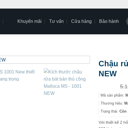
Khuyến mãi
Tư vấn
Cửa hàng
Bảo hành
k
Chậu rử
NEW
5.
Mã sản phẩm:
M
Thương hiệu:
M
Trạng thái:
Còn 
Với thiết kế 2 h