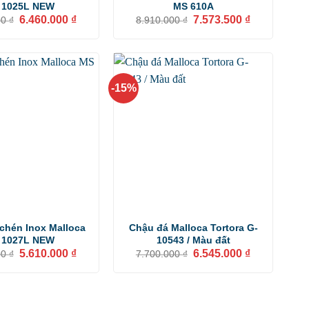
 1025L NEW
MS 610A
Giá
Giá
Giá
Giá
6.460.000
₫
7.573.500
₫
00
₫
8.910.000
₫
gốc
hiện
gốc
hiện
là:
tại
là:
tại
7.600.000 ₫.
là:
8.910.000 ₫.
là:
6.460.000 ₫.
7.573.500 ₫.
-15%
chén Inox Malloca
Chậu đá Malloca Tortora G-
 1027L NEW
10543 / Màu đất
Giá
Giá
Giá
Giá
5.610.000
₫
6.545.000
₫
00
₫
7.700.000
₫
gốc
hiện
gốc
hiện
là:
tại
là:
tại
6.600.000 ₫.
là:
7.700.000 ₫.
là:
5.610.000 ₫.
6.545.000 ₫.