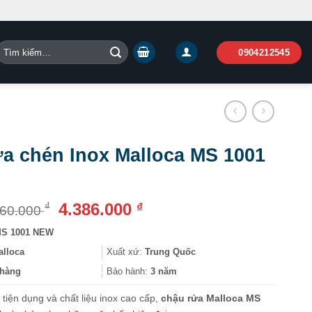
Tìm
0904212545
iếm:
a chén Inox Malloca MS 1001
Giá
Giá
4.386.000
₫
₫
160.000
gốc
hiện
S 1001 NEW
là:
tại
5.160.000 ₫.
là:
alloca
Xuất xứ:
Trung Quốc
4.386.000 ₫.
hàng
Bảo hành:
3 năm
ố tiện dụng và chất liệu inox cao cấp,
chậu rửa Malloca MS