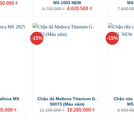
Giá
MS 1003 NEW
MS
350.000
₫
hiện
Giá
Giá
4.020.500
₫
4.730.000
₫
7.600.0
tại
gốc
hiện
000.000 ₫.
là:
là:
tại
9.350.000 ₫.
4.730.000 ₫.
là:
4.020.500 ₫.
-15%
-15%
alloca MS
Chậu đá Malloca Titanium G-
Chậu rửa 
50073 (Màu xám)
MS
Giá
Giá
Giá
45.000
₫
10.285.000
₫
12.100.000
₫
6.600.0
hiện
gốc
hiện
tại
là:
tại
0.000 ₫.
là:
12.100.000 ₫.
là:
4.845.000 ₫.
10.285.000 ₫.