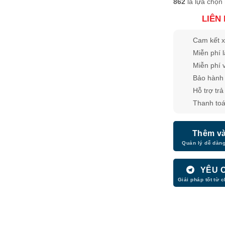
862
là lựa chọn
LIÊN
Cam kết x
Miễn phí 
Miễn phí 
Bảo hành 
Hỗ trợ tra
Thanh toá
Thêm và
YÊU 