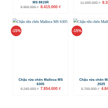
Giá
MS 8815R
9.
11.000.000
₫
gốc
Giá
Giá
8.415.000
₫
9.900.000
₫
là:
gốc
hiện
11.
là:
tại
9.900.000 ₫.
là:
8.415.000 ₫.
-15%
-15%
Chậu rửa chén Malloca MS
Chậu rửa chén M
6305
2025
Giá
Giá
Giá
7.854.000
₫
4.8
9.240.000
₫
5.700.000
₫
gốc
hiện
gốc
là:
tại
là:
9.240.000 ₫.
là:
5.70
7.854.000 ₫.