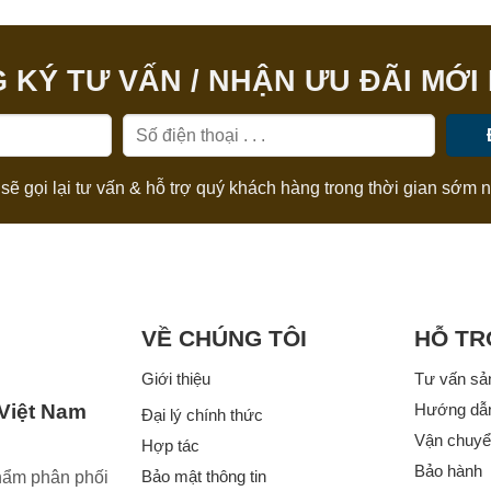
 KÝ TƯ VẤN / NHẬN ƯU ĐÃI MỚI
sẽ gọi lại tư vấn & hỗ trợ quý khách hàng trong thời gian sớm n
VỀ CHÚNG TÔI
HỖ TR
Giới thiệu
Tư vấn sả
 Việt Nam
Hướng dẫ
Đại lý chính thức
Vận chuyển
Hợp tác
Bảo hành
Bảo mật thông tin
hẩm phân phối