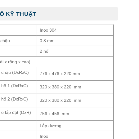
Ố KỸ THUẬT
Inox 304
 chậu
0.8 mm
2 hố
ài x rộng x cao)
c chậu (DxRxC)
776 x 476 x 220 mm
c hố 1 (DxRxC)
320 x 380 x 220 mm
c hố 2 (DxRxC)
320 x 380 x 220 mm
 ô lắp đặt (DxR)
756 x 456 mm
Lắp dương
Inox