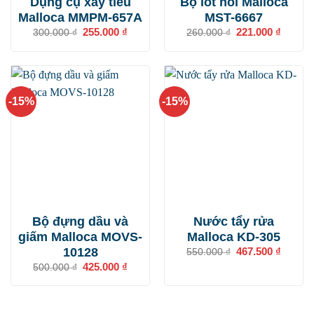
Dụng cụ xay tiêu
Bộ lót nồi Malloca
Malloca MMPM-657A
MST-6667
Giá
255.000
₫
Giá
Giá
221.000
₫
Giá
300.000
₫
260.000
₫
gốc
hiện
gốc
hiện
là:
tại
là:
tại
300.000 ₫.
là:
260.000 ₫.
là:
255.000 ₫.
221.000
-15%
-15%
Bộ đựng dầu và
Nước tẩy rửa
giấm Malloca MOVS-
Malloca KD-305
10128
Giá
467.500
₫
Giá
550.000
₫
gốc
hiện
Giá
425.000
₫
Giá
500.000
₫
là:
tại
gốc
hiện
550.000 ₫.
là:
là:
tại
467.500
500.000 ₫.
là:
425.000 ₫.