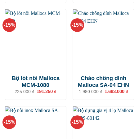
là:
tại
là:
tại
2.750.000 ₫.
là:
320.000 ₫.
là:
2.337.500 ₫.
272.000
-15%
-15%
Bộ lót nồi Malloca
Chảo chống dính
MCM-1080
Malloca SA-04 EHN
Giá
191.250
₫
Giá
Giá
1.683.000
₫
Giá
225.000
₫
1.980.000
₫
gốc
hiện
gốc
hiện
là:
tại
là:
tại
225.000 ₫.
là:
1.980.000 ₫.
là:
191.250 ₫.
1.683
-15%
-15%