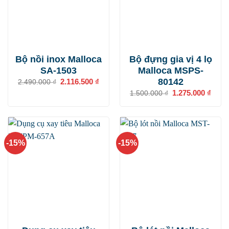
Bộ nồi inox Malloca
Bộ đựng gia vị 4 lọ
SA-1503
Malloca MSPS-
80142
Giá
2.116.500
₫
Giá
2.490.000
₫
gốc
hiện
Giá
1.275.000
₫
Giá
1.500.000
₫
là:
tại
gốc
hiện
2.490.000 ₫.
là:
là:
tại
2.116.500 ₫.
1.500.000 ₫.
là:
1.275
-15%
-15%