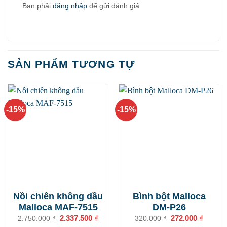
Bạn phải
đăng nhập
để gửi đánh giá.
SẢN PHẨM TƯƠNG TỰ
-15%
-15%
Nồi chiên không dầu
Bình bột Malloca
Malloca MAF-7515
DM-P26
Giá
2.337.500
₫
Giá
Giá
272.000
₫
Giá
2.750.000
₫
320.000
₫
gốc
hiện
gốc
hiện