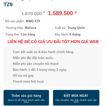
TZ9
Giá
Giá
1.589.500
₫
₫
1.870.000
gốc
hiện
Mã sản phẩm:
MWO-TZ9
là:
tại
1.870.000 ₫.
là:
Thương hiệu:
Malloca
Xuất xứ:
Trung Quốc
1.589.500 ₫.
Trạng thái:
Còn hàng
Bảo hành:
6 tháng
LIÊN HỆ ĐỂ CÓ GIÁ ƯU ĐÃI TỐT HƠN GIÁ WEB
Cam kết xuất xứ & bảo hành chính hãng
Miễn phí lắp đặt toàn quốc
Miễn phí vận chuyển nội thành
Bảo hành 1 đổi 1 trong vòng 3 ngày
Hỗ trợ trả góp
Thanh toán linh hoạt
Thêm vào giỏ hàng
ĐẶT MUA NGAY