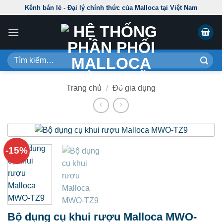
Skip
Kênh bán lẻ - Đại lý chính thức của Malloca tại Việt Nam
to
content
Tìm
kiếm:
Trang chủ
/
Đồ gia dụng
-15%
Bộ dụng cụ khui rượu Malloca MWO-