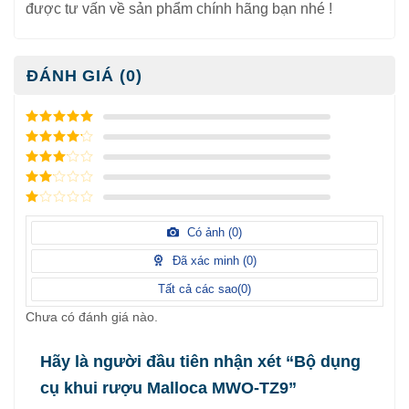
được tư vấn về sản phẩm chính hãng bạn nhé !
ĐÁNH GIÁ (0)
5
/ 5 điểm
4
/ 5
điểm
3
/ 5
điểm
2
/
5
1
điểm
/
Có ảnh (
0
)
5
điểm
Đã xác minh (
0
)
Tất cả các sao(
0
)
Chưa có đánh giá nào.
Hãy là người đầu tiên nhận xét “Bộ dụng
cụ khui rượu Malloca MWO-TZ9”