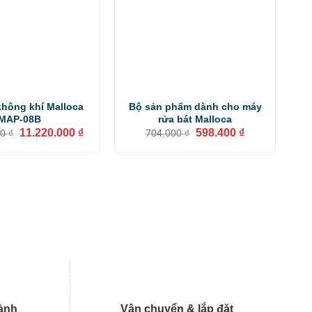
không khí Malloca
Bộ sản phẩm dành cho máy
MAP-08B
rửa bát Malloca
Giá
Giá
Giá
Giá
11.220.000
₫
598.400
₫
00
₫
704.000
₫
gốc
hiện
gốc
hiện
là:
tại
là:
tại
13.200.000 ₫.
là:
704.000 ₫.
là:
11.220.000 ₫.
598.400 ₫.
ành
Vận chuyển & lắp đặt