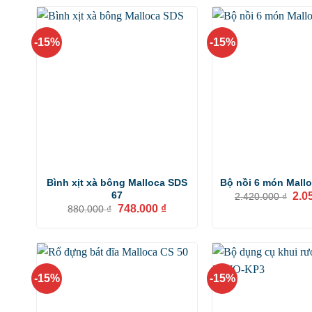
-15%
-15%
Bình xịt xà bông Malloca SDS
Bộ nồi 6 món Mall
Giá
67
2.0
2.420.000
₫
gốc
Giá
Giá
748.000
₫
880.000
₫
là:
gốc
hiện
2.42
là:
tại
880.000 ₫.
là:
748.000 ₫.
-15%
-15%