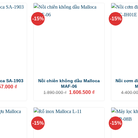
-15%
-15%
oca SA-1903
Nồi chiên không dầu Malloca
Nồi cơm đi
Giá
MAF-06
M
57.000
₫
hiện
Giá
Giá
1.606.500
₫
1.890.000
₫
4.400.0
tại
gốc
hiện
0.000 ₫.
là:
là:
tại
2.057.000 ₫.
1.890.000 ₫.
là:
1.606.500 ₫.
-15%
-15%