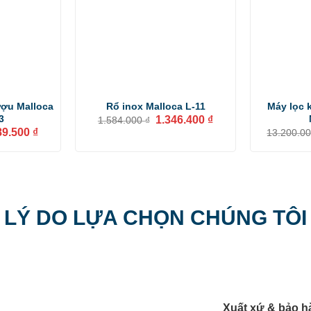
ượu Malloca
Rổ inox Malloca L-11
Máy lọc 
Giá
Giá
3
1.346.400
₫
1.584.000
₫
gốc
hiện
Giá
89.500
₫
13.200.0
là:
tại
hiện
1.584.000 ₫.
là:
tại
1.346.400 ₫.
0.000 ₫.
là:
1.589.500 ₫.
LÝ DO LỰA CHỌN CHÚNG TÔI
Xuất xứ & bảo h