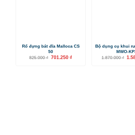
Rổ đựng bát đĩa Malloca CS
Bộ dụng cụ khui r
50
MWO-KP
Giá
Giá
Giá
701.250
₫
1.5
825.000
₫
1.870.000
₫
gốc
hiện
gốc
là:
tại
là:
825.000 ₫.
là:
1.87
701.250 ₫.