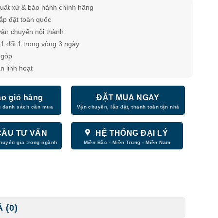
uất xứ & bảo hành chính hãng
lắp đặt toàn quốc
vận chuyển nội thành
1 đổi 1 trong vòng 3 ngày
̉ góp
n linh hoạt
o giỏ hàng
ĐẶT MUA NGAY
CẦU TƯ VẤN
HỆ THỐNG ĐẠI LÝ
 (0)