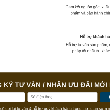
Cam kết nguồn gốc, xuất
phẩm và bảo hành chí
Hỗ trợ khách h
Hỗ trợ tư vấn sản phẩm, đ
pháp tốt nhất tới khá
 KÝ TƯ VẤN / NHẬN ƯU ĐÃI MỚI
sẽ gọi lại tư vấn & hỗ trợ quý khách hàng trong thời gian sớm n