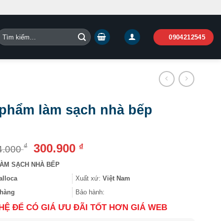
Tìm
0904212545
iếm:
phẩm làm sạch nhà bếp
Giá
Giá
300.900
₫
₫
4.000
gốc
hiện
ÀM SẠCH NHÀ BẾP
là:
tại
354.000 ₫.
là:
alloca
Xuất xứ:
Việt Nam
300.900 ₫.
hàng
Bảo hành:
 HỆ ĐỂ CÓ GIÁ ƯU ĐÃI TỐT HƠN GIÁ WEB