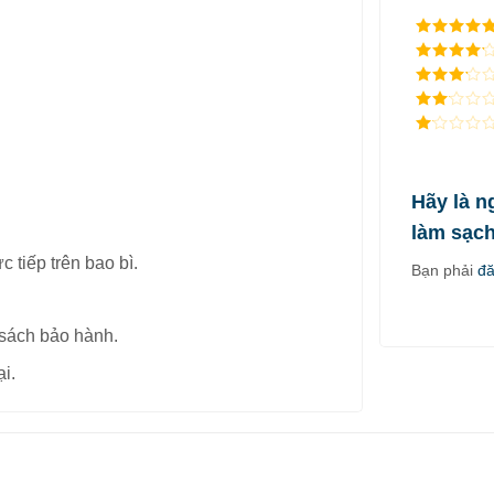
5
/ 5 điểm
4
/ 5
điểm
3
/ 5
điểm
2
/
5
1
điểm
/
5
điểm
Hãy là n
làm sạc
 tiếp trên bao bì.
Bạn phải
đ
sách bảo hành.
i.