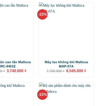
-15%
ện cao tần Malloca
Máy lọc không khí Malloca
RC-IH01E
MAP-07A
Giá
Giá
Giá
Giá
3.740.000
₫
6.545.000
₫
00
₫
7.700.000
₫
gốc
hiện
gốc
hiện
là:
tại
là:
tại
4.400.000 ₫.
là:
7.700.000 ₫.
là:
3.740.000 ₫.
6.545.000 ₫.
-15%