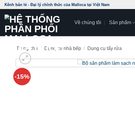
Skip
Kênh bán lẻ - Đại lý chính thức của Malloca tại Việt Nam
to
content
Về chúng tôi
Sản phẩm
Trang chủ
/
Dụng cụ nhà bếp
/
Dụng cụ tẩy rửa
-15%