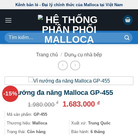
Skip
Kênh bán lẻ - Đại lý chính thức của Malloca tại Việt Nam
to
content
Tìm
kiếm:
Trang chủ
/
Dụng cụ nhà bếp
Vỉ nướng đa năng Malloca GP-455
-15%
Giá
Giá
1.683.000
₫
₫
1.980.000
gốc
hiện
Mã sản phẩm:
GP-455
là:
tại
1.980.000 ₫.
là:
Thương hiệu:
Malloca
Xuất xứ:
Trung Quốc
1.683.000 ₫.
Trạng thái:
Còn hàng
Bảo hành:
6 tháng