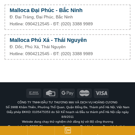
Malloca Đại Phúc - Bắc Ninh
Đ. Đại Tráng, Đại Phúc, Bắc Ninh
Hotline: 0904212545 - ĐT: (020) 3388 9989
Malloca Phú Xá - Thái Nguyên
Đ. Dốc, Phú Xá, Thái Nguyên
Hotline: 0904212545 - ĐT: (020) 3388 9989
CÔNG TY TNHH ĐẦU TƯ THƯƠNG MẠI VÀ DỊCH VỤ HOÀNG CƯƠNG
Số 398B Khâm Thiên, Phường Thổ Quan, Quận Đống Đa, Thành phố Hà Nội, Việt Nam
Giấy phép ĐKKD: 0105475353 do Sở Kế hoạch và Đầu tư thành phố Hà Nội cấp ngày
8/9/2011
Website đang chạy thử nghiệm chờ đăng ký với Bộ công thương
Copyright © 2026 Showroommalloca.vn - Đại lý ủy quyền chính thức
Malloca