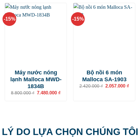
7.700.000 ₫.
là:
1.390.000 ₫.
là:
6.545.000 ₫.
1.181
-15%
-15%
Máy nước nóng
Bộ nồi 6 món
lạnh Malloca MWD-
Malloca SA-1903
1834B
Giá
2.057.000
₫
Giá
2.420.000
₫
gốc
hiện
Giá
7.480.000
₫
Giá
8.800.000
₫
là:
tại
gốc
hiện
2.420.000 ₫.
là:
là:
tại
2.057
8.800.000 ₫.
là:
7.480.000 ₫.
LÝ DO LỰA CHỌN CHÚNG TÔI