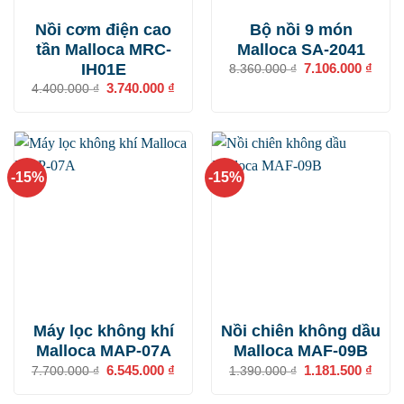
Nồi cơm điện cao
Bộ nồi 9 món
tần Malloca MRC-
Malloca SA-2041
IH01E
Giá
7.106.000
₫
Giá
8.360.000
₫
gốc
hiện
Giá
3.740.000
₫
Giá
4.400.000
₫
là:
tại
gốc
hiện
8.360.000 ₫.
là:
là:
tại
7.106
4.400.000 ₫.
là:
3.740.000 ₫.
-15%
-15%
Máy lọc không khí
Nồi chiên không dầu
Malloca MAP-07A
Malloca MAF-09B
Giá
6.545.000
₫
Giá
Giá
1.181.500
₫
Giá
7.700.000
₫
1.390.000
₫
gốc
hiện
gốc
hiện
là:
tại
là:
tại