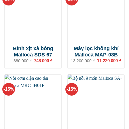
Bình xịt xà bông
Máy lọc không khí
Malloca SDS 67
Malloca MAP-08B
Giá
748.000
₫
Giá
Giá
11.220.000
₫
Giá
880.000
₫
13.200.000
₫
gốc
hiện
gốc
hiện
là:
tại
là:
tại
880.000 ₫.
là:
13.200.000 ₫.
là:
748.000 ₫.
11.2
-15%
-15%