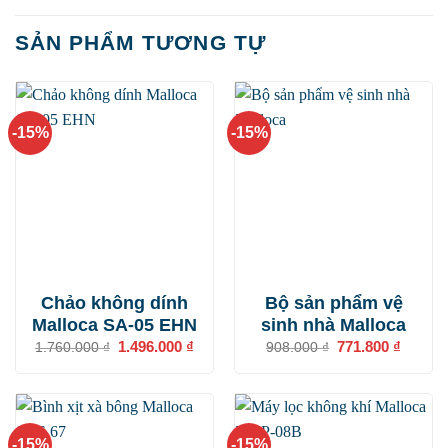
SẢN PHẨM TƯƠNG TỰ
-15%
-15%
Chảo không dính
Bộ sản phẩm vệ
Malloca SA-05 EHN
sinh nhà Malloca
Giá
1.496.000
₫
Giá
Giá
771.800
₫
Giá
1.760.000
₫
908.000
₫
gốc
hiện
gốc
hiện
là:
tại
là:
tại
1.760.000 ₫.
là:
908.000 ₫.
là:
1.496.000 ₫.
771.800
-15%
-15%