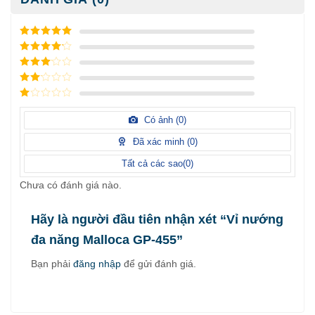
5
/ 5 điểm
4
/ 5
điểm
3
/ 5
điểm
2
/
5
1
điểm
/
Có ảnh (
0
)
5
điểm
Đã xác minh (
0
)
Tất cả các sao(
0
)
Chưa có đánh giá nào.
Hãy là người đầu tiên nhận xét “Vỉ nướng
đa năng Malloca GP-455”
Bạn phải
đăng nhập
để gửi đánh giá.