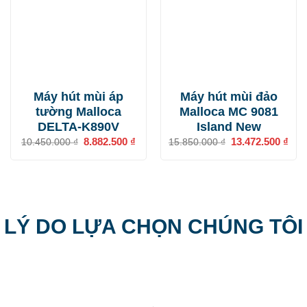
Máy hút mùi áp
Máy hút mùi đảo
tường Malloca
Malloca MC 9081
DELTA-K890V
Island New
Giá
8.882.500
₫
Giá
Giá
13.472.500
₫
Giá
10.450.000
₫
15.850.000
₫
gốc
hiện
gốc
hiện
là:
tại
là:
tại
10.450.000 ₫.
là:
15.850.000 ₫.
là:
8.882.500 ₫.
13.4
LÝ DO LỰA CHỌN CHÚNG TÔI