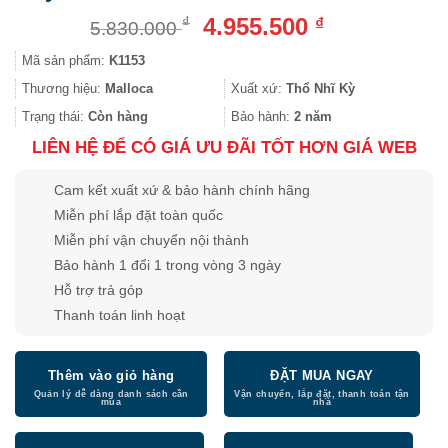
Giá
Giá
4.955.500
₫
₫
5.830.000
gốc
hiện
Mã sản phẩm:
K1153
là:
tại
5.830.000 ₫.
là:
Thương hiệu:
Malloca
Xuất xứ:
Thổ Nhĩ Kỳ
4.955.500 ₫.
Trạng thái:
Còn hàng
Bảo hành:
2 năm
LIÊN HỆ ĐỂ CÓ GIÁ ƯU ĐÃI TỐT HƠN GIÁ WEB
Cam kết xuất xứ & bảo hành chính hãng
Miễn phí lắp đặt toàn quốc
Miễn phí vận chuyển nội thành
Bảo hành 1 đổi 1 trong vòng 3 ngày
Hỗ trợ trả góp
Thanh toán linh hoạt
Thêm vào giỏ hàng
ĐẶT MUA NGAY