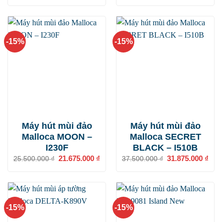
27.800.000 ₫.
là:
là:
tại
23.630.000 ₫.
19.250.000 ₫.
là:
16.3
-15%
-15%
Máy hút mùi đảo
Máy hút mùi đảo
Malloca MOON –
Malloca SECRET
I230F
BLACK – I510B
Giá
21.675.000
₫
Giá
Giá
31.875.000
₫
Giá
25.500.000
₫
37.500.000
₫
gốc
hiện
gốc
hiện
là:
tại
là:
tại
25.500.000 ₫.
là:
37.500.000 ₫.
là:
21.675.000 ₫.
31.8
-15%
-15%