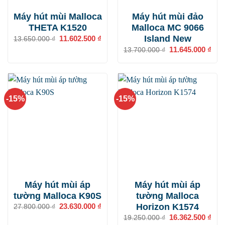
Máy hút mùi Malloca
Máy hút mùi đảo
THETA K1520
Malloca MC 9066
Island New
Giá
11.602.500
₫
Giá
13.650.000
₫
gốc
hiện
Giá
11.645.000
₫
Giá
13.700.000
₫
là:
tại
gốc
hiện
13.650.000 ₫.
là:
là:
tại
11.602.500 ₫.
13.700.000 ₫.
là:
11.6
-15%
-15%
Máy hút mùi áp
Máy hút mùi áp
tường Malloca K90S
tường Malloca
Horizon K1574
Giá
23.630.000
₫
Giá
27.800.000
₫
gốc
hiện
Giá
16.362.500
₫
Giá
19.250.000
₫
là:
tại
gốc
hiện