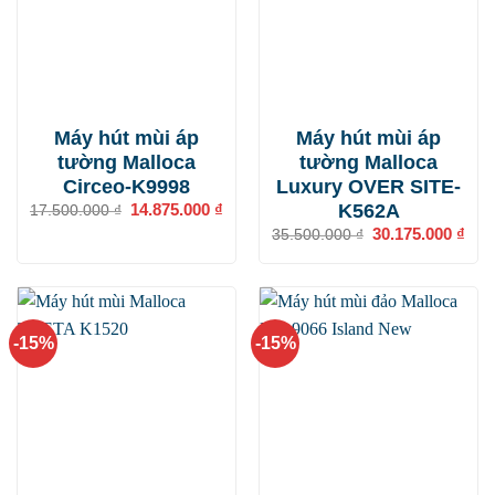
Máy hút mùi áp
Máy hút mùi áp
tường Malloca
tường Malloca
Circeo-K9998
Luxury OVER SITE-
K562A
Giá
14.875.000
₫
Giá
17.500.000
₫
gốc
hiện
Giá
30.175.000
₫
Giá
35.500.000
₫
là:
tại
gốc
hiện
17.500.000 ₫.
là:
là:
tại
14.875.000 ₫.
35.500.000 ₫.
là:
30.1
-15%
-15%