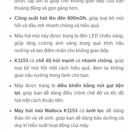
được lắp âm tủ giúp cho không gian bếp của bạn
thoáng đãng và gọn gàng hơn.
Công suất hút lên đến 600m3/h
, giúp loại bỏ mùi
hôi và dầu mỡ nhanh chóng và hiệu quả.
Máy hút mùi này được trang bị đèn LED chiếu sáng,
giúp tăng cường ánh sáng trong quá trình nấu
nướng và tạo điểm nhấn cho không gian bếp.
K1153
có
chế độ hút mạnh
và
nhanh chóng
, giúp
loại bỏ mùi hôi một cách hiệu quả, đem lại không
gian nấu nướng trong lành cho bạn.
Máy được trang bị
điều khiển bằng nút gạt tiện
lợi
, giúp bạn dễ dàng điều chỉnh chế độ và tốc độ
hút một cách thuận tiện.
Máy hút mùi Malloca K1153
có
lưới lọc
dễ dàng
tháo rời và vệ sinh, giúp bạn dễ dàng bảo dưỡng và
duy trì hiệu suất hoạt động của máy.