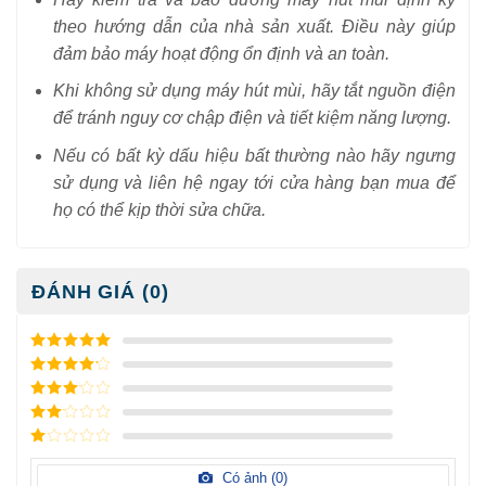
theo hướng dẫn của nhà sản xuất. Điều này giúp
đảm bảo máy hoạt động ổn định và an toàn.
Khi không sử dụng máy hút mùi, hãy tắt nguồn điện
để tránh nguy cơ chập điện và tiết kiệm năng lượng.
Nếu có bất kỳ dấu hiệu bất thường nào hãy ngưng
sử dụng và liên hệ ngay tới cửa hàng bạn mua để
họ có thể kịp thời sửa chữa.
ĐÁNH GIÁ (0)
5
/ 5 điểm
4
/ 5
điểm
3
/ 5
điểm
2
/
5
1
điểm
/
Có ảnh (
0
)