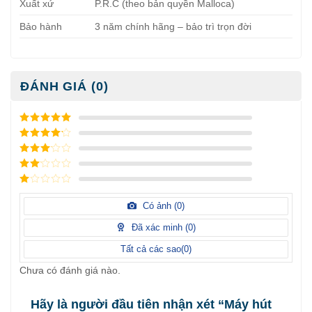
Xuất xứ
P.R.C (theo bản quyền Malloca)
Bảo hành
3 năm chính hãng – bảo trì trọn đời
ĐÁNH GIÁ (0)
5
/ 5 điểm
4
/ 5
điểm
3
/ 5
điểm
2
/
5
1
điểm
/
Có ảnh (
0
)
5
điểm
Đã xác minh (
0
)
Tất cả các sao(
0
)
Chưa có đánh giá nào.
Hãy là người đầu tiên nhận xét “Máy hút