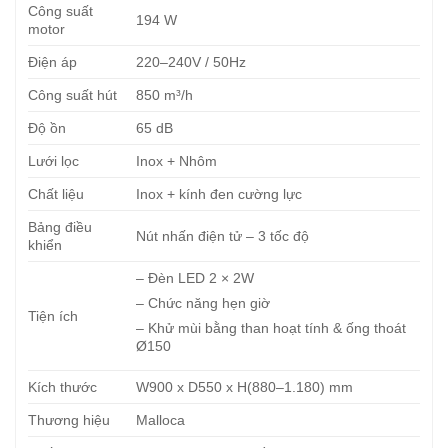
Công suất
194 W
motor
Điện áp
220–240V / 50Hz
Công suất hút
850 m³/h
Độ ồn
65 dB
Lưới lọc
Inox + Nhôm
Chất liệu
Inox + kính đen cường lực
Bảng điều
Nút nhấn điện tử – 3 tốc độ
khiển
– Đèn LED 2 × 2W
– Chức năng hẹn giờ
Tiện ích
– Khử mùi bằng than hoạt tính & ống thoát
Ø150
Kích thước
W900 x D550 x H(880–1.180) mm
Thương hiệu
Malloca