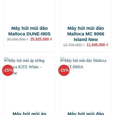
Máy hút mùi đảo
Máy hút mùi đảo
Malloca DUNE-I90S
Malloca MC 9066
Island New
Giá
25.925.000
₫
Giá
30.500.000
₫
gốc
hiện
Giá
11.645.000
₫
Giá
13.700.000
₫
là:
tại
gốc
hiện
30.500.000 ₫.
là:
là:
tại
25.925.000 ₫.
13.700.000 ₫.
là:
11.6
-15%
-15%
Máy hút mùi áp
Máy hút mùi đảo