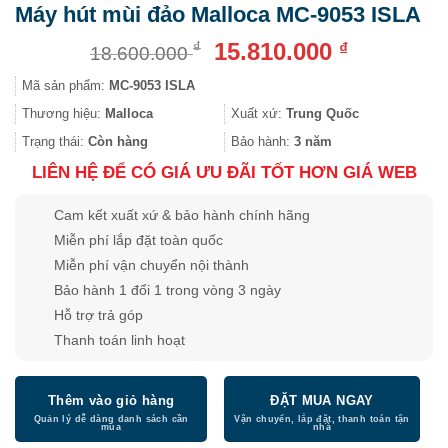
Máy hút mùi đảo Malloca MC-9053 ISLA
Giá
Giá
15.810.000
₫
₫
18.600.000
gốc
hiện
Mã sản phẩm:
MC-9053 ISLA
là:
tại
18.600.000 ₫.
là:
Thương hiệu:
Malloca
Xuất xứ:
Trung Quốc
15.810.000
Trạng thái:
Còn hàng
Bảo hành:
3 năm
LIÊN HỆ ĐỂ CÓ GIÁ ƯU ĐÃI TỐT HƠN GIÁ WEB
Cam kết xuất xứ & bảo hành chính hãng
Miễn phí lắp đặt toàn quốc
Miễn phí vận chuyển nội thành
Bảo hành 1 đổi 1 trong vòng 3 ngày
Hỗ trợ trả góp
Thanh toán linh hoạt
Thêm vào giỏ hàng
ĐẶT MUA NGAY