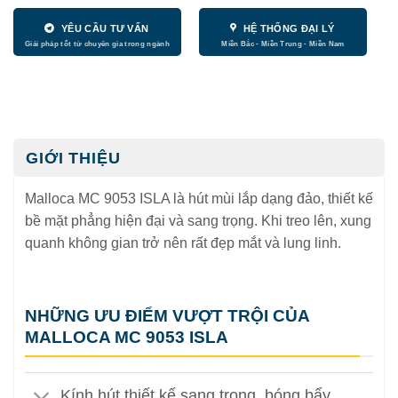
YÊU CẦU TƯ VẤN
HỆ THỐNG ĐẠI LÝ
GIỚI THIỆU
Malloca MC 9053 ISLA là hút mùi lắp dạng đảo, thiết kế
bề mặt phẳng hiện đại và sang trọng. Khi treo lên, xung
quanh không gian trở nên rất đẹp mắt và lung linh.
NHỮNG ƯU ĐIỂM VƯỢT TRỘI CỦA
MALLOCA MC 9053 ISLA
Kính hút thiết kế sang trọng, bóng bẩy