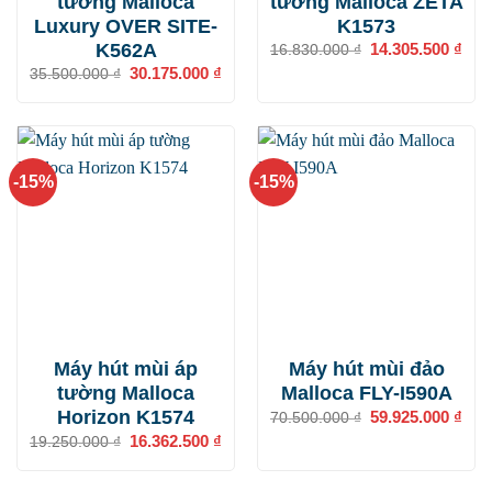
tường Malloca
tường Malloca ZETA
Luxury OVER SITE-
K1573
K562A
Giá
14.305.500
₫
Giá
16.830.000
₫
gốc
hiện
Giá
30.175.000
₫
Giá
35.500.000
₫
là:
tại
gốc
hiện
16.830.000 ₫.
là:
là:
tại
14.3
35.500.000 ₫.
là:
30.175.000 ₫.
-15%
-15%
Máy hút mùi áp
Máy hút mùi đảo
tường Malloca
Malloca FLY-I590A
Horizon K1574
Giá
59.925.000
₫
Giá
70.500.000
₫
gốc
hiện
Giá
16.362.500
₫
Giá
19.250.000
₫
là:
tại
gốc
hiện
70.500.000 ₫.
là:
là:
tại
59.9
19.250.000 ₫.
là: