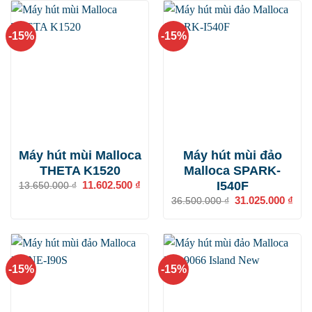
16.362.500 ₫.
-15%
-15%
Máy hút mùi Malloca
Máy hút mùi đảo
THETA K1520
Malloca SPARK-
I540F
Giá
11.602.500
₫
Giá
13.650.000
₫
gốc
hiện
Giá
31.025.000
₫
Giá
36.500.000
₫
là:
tại
gốc
hiện
13.650.000 ₫.
là:
là:
tại
11.602.500 ₫.
36.500.000 ₫.
là:
31.0
-15%
-15%