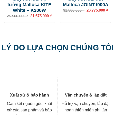
tường Malloca KITE
Malloca JOINT-I900A
White – K200W
Giá
26.775.000
₫
Giá
31.500.000
₫
gốc
hiện
Giá
21.675.000
₫
Giá
25.500.000
₫
là:
tại
gốc
hiện
31.500.000 ₫.
là:
là:
tại
26.7
25.500.000 ₫.
là:
21.675.000 ₫.
LÝ DO LỰA CHỌN CHÚNG TÔI
Xuất xứ & bảo hành
Vận chuyển & lắp đặt
Cam kết nguồn gốc, xuất
Hỗ trợ vận chuyển, lắp đặt
xứ của sản phẩm và bảo
hoàn thiện miễn phí tận